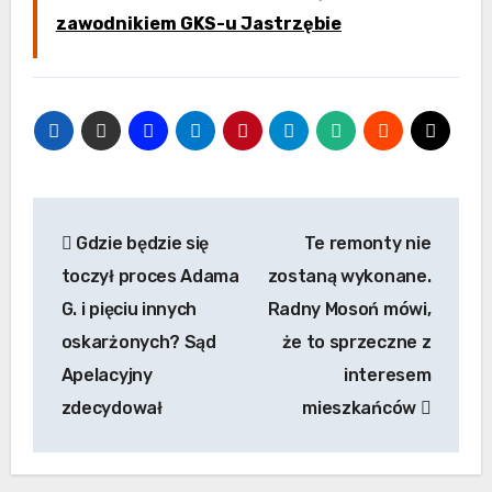
zawodnikiem GKS-u Jastrzębie
Nawigacja
Gdzie będzie się
Te remonty nie
wpisu
toczył proces Adama
zostaną wykonane.
G. i pięciu innych
Radny Mosoń mówi,
oskarżonych? Sąd
że to sprzeczne z
Apelacyjny
interesem
zdecydował
mieszkańców