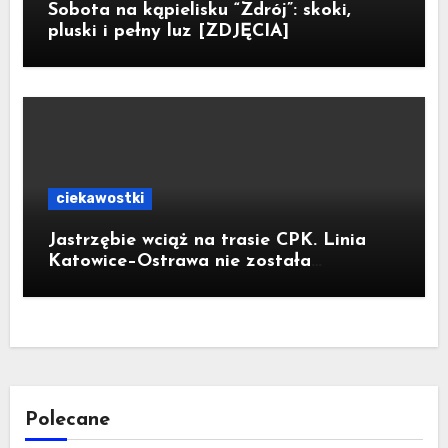
Sobota na kąpielisku “Zdrój”: skoki,
pluski i pełny luz [ZDJĘCIA]
ciekawostki
Jastrzębie wciąż na trasie CPK. Linia
Katowice–Ostrawa nie została
zatrzymana. Do Katowic w 2029r.
Polecane