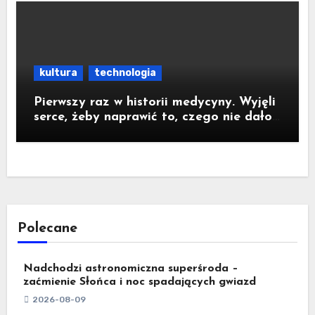
kultura
technologia
Pierwszy raz w historii medycyny. Wyjęli
serce, żeby naprawić to, czego nie dało
się zoperować w klatce piersiowej
Polecane
Nadchodzi astronomiczna superśroda –
zaćmienie Słońca i noc spadających gwiazd
2026-08-09