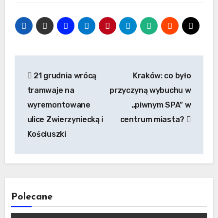
Nawigacja
21 grudnia wrócą
Kraków: co było
wpisu
tramwaje na
przyczyną wybuchu w
wyremontowane
„piwnym SPA” w
ulice Zwierzyniecką i
centrum miasta?
Kościuszki
Polecane