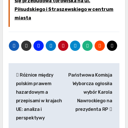
się przebudowa torowiska na ul.
Piłsudskiego i Straszewskiego w centrum
miasta
Nawigacja
Różnice między
Państwowa Komisja
wpisu
polskim prawem
Wyborcza ogłosiła
hazardowym a
wybór Karola
przepisami w krajach
Nawrockiego na
UE: analiza i
prezydenta RP
perspektywy