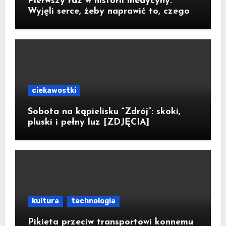
Pierwszy raz w historii medycyny.
Wyjęli serce, żeby naprawić to, czego
nie dało się zoperować w klatce
piersiowej
ciekawostki
Sobota na kąpielisku “Zdrój”: skoki,
pluski i pełny luz [ZDJĘCIA]
kultura
technologia
Pikieta przeciw transportowi konnemu