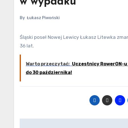
w wypadku
By
Łukasz Piwoński
Śląski poseł Nowej Lewicy Łukasz Litewka zmarł w czwartek, 23 kwietnia, w wyniku wypadku drogowego. Miał
36 lat.
Warto przeczytać:
Uczestnicy RowerON-u 2
do 30 października!
Nawigacja