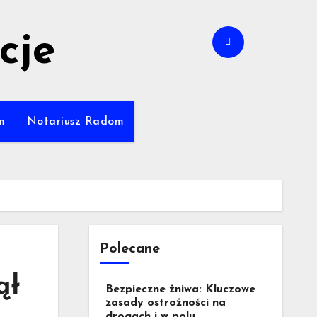
cje
m
Notariusz Radom
Polecane
ął
Bezpieczne żniwa: Kluczowe
zasady ostrożności na
drogach i w polu