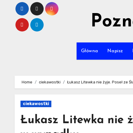
Skip
to
Pozn
content
Główna
Napisz
Home
ciekawostki
Łukasz Litewka nie żyje. Poseł ze Ś
ciekawostki
Łukasz Litewka nie ż