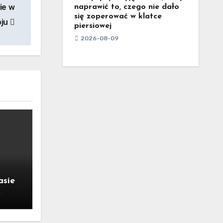
ie w
naprawić to, czego nie dało
się zoperować w klatce
oju
piersiowej
2026-08-09
asie
wic w