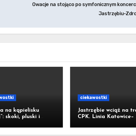
Owacje na stojąco po symfonicznym koncerc
Jastrzębiu-Zdr
wostki
ciekawostki
a na kąpielisku
Jastrzębie wciąż na tr
”: skoki, pluski i
CPK. Linia Katowice–
 luz [ZDJĘCIA]
Ostrawa nie została
zatrzymana. Do Kato
2029r.