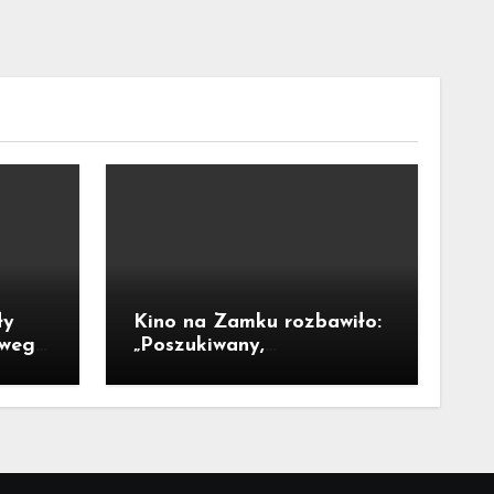
ły
Kino na Zamku rozbawiło:
owego
„Poszukiwany,
poszukiwana” w akcji!