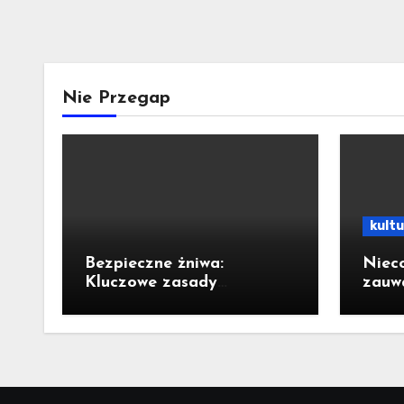
Nie Przegap
kult
Bezpieczne żniwa:
Niec
Kluczowe zasady
zauw
ostrożności na drogach i w
Międ
polu
na w
naro