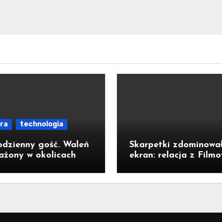
ura
technologia
odzienny gość. Waleń
Skarpetki zdominowa
ażony w okolicach
ekran: relacja z Film
zyzdrojów odpłynął
Poranka dla Dzieci w
ody parku
Legnicy
dowego