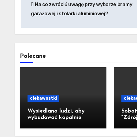
Na co zwrócić uwagę przy wyborze bramy
wpisu
garażowej i stolarki aluminiowej?
Polecane
ciekawostki
cieka
Wysiedlano ludzi, aby
Sobot
wybudować kopalnie
“Zdrój
pełny