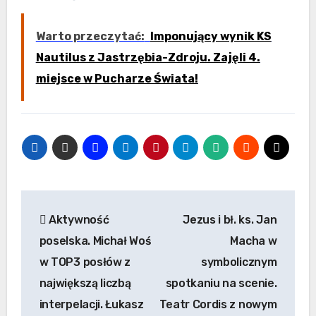
Warto przeczytać:
Imponujący wynik KS
Nautilus z Jastrzębia-Zdroju. Zajęli 4.
miejsce w Pucharze Świata!
Nawigacja
Aktywność
Jezus i bł. ks. Jan
wpisu
poselska. Michał Woś
Macha w
w TOP3 posłów z
symbolicznym
największą liczbą
spotkaniu na scenie.
interpelacji. Łukasz
Teatr Cordis z nowym