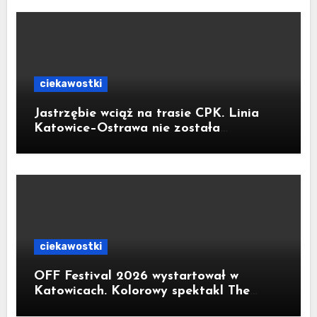
ciekawostki
Jastrzębie wciąż na trasie CPK. Linia
Katowice–Ostrawa nie została
zatrzymana. Do Katowic w 2029r.
ciekawostki
OFF Festival 2026 wystartował w
Katowicach. Kolorowy spektakl The
Flaming Lips na otwarcie