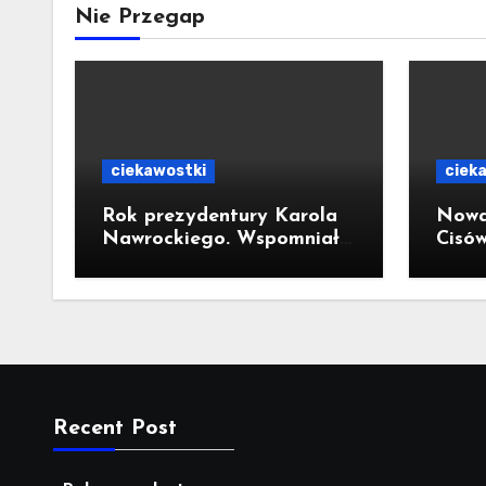
Nie Przegap
ciekawostki
ciek
Rok prezydentury Karola
Nowa
Nawrockiego. Wspomniał
Cisó
o wizycie w Kornowacu i
300-
piekarni państwa
Trau
Krzemień
milio
Recent Post