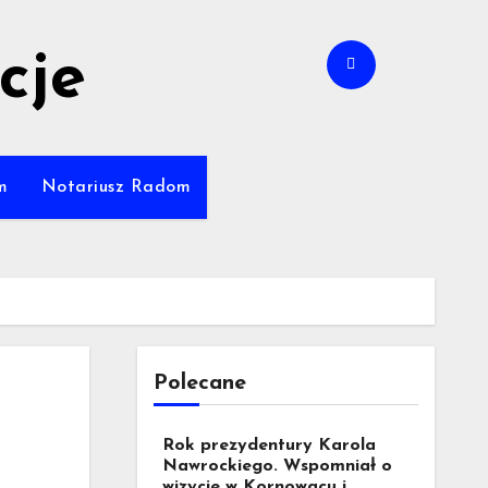
cje
m
Notariusz Radom
Polecane
Rok prezydentury Karola
Nawrockiego. Wspomniał o
wizycie w Kornowacu i