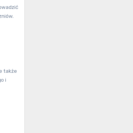
owadzić
zniów.
le także
o i