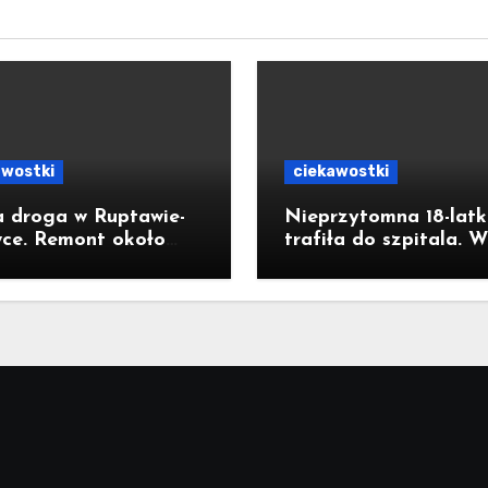
awostki
ciekawostki
 droga w Ruptawie-
Nieprzytomna 18-lat
wce. Remont około
trafiła do szpitala. W
metrowego odcinka ul.
łazience wykryto wys
gutta kosztował pół
stężenie czadu
na złotych