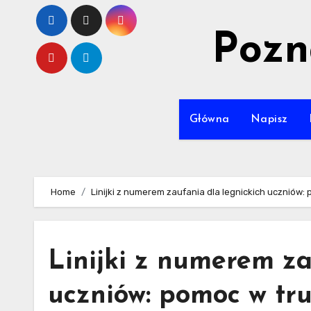
Skip
to
Pozn
content
Główna
Napisz
Home
Linijki z numerem zaufania dla legnickich uczniów
Linijki z numerem za
uczniów: pomoc w tr