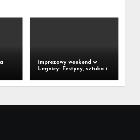
ka
Imprezowy weekend w
Legnicy: Festyny, sztuka i
okie
kino pod chmurką!