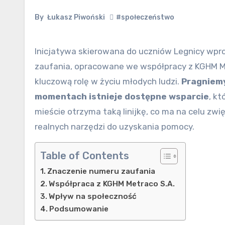
By
Łukasz Piwoński
#społeczeństwo
Inicjatywa skierowana do uczniów Legnicy wprowadza na rynek innowacyjne linijki z numerem telefonu
zaufania, opracowane we współpracy z KGHM Me
kluczową rolę w życiu młodych ludzi.
Pragniemy
momentach istnieje dostępne wsparcie
, k
mieście otrzyma taką linijkę, co ma na celu zw
realnych narzędzi do uzyskania pomocy.
Table of Contents
Znaczenie numeru zaufania
Współpraca z KGHM Metraco S.A.
Wpływ na społeczność
Podsumowanie