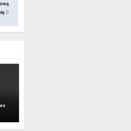
zową
olę
rs