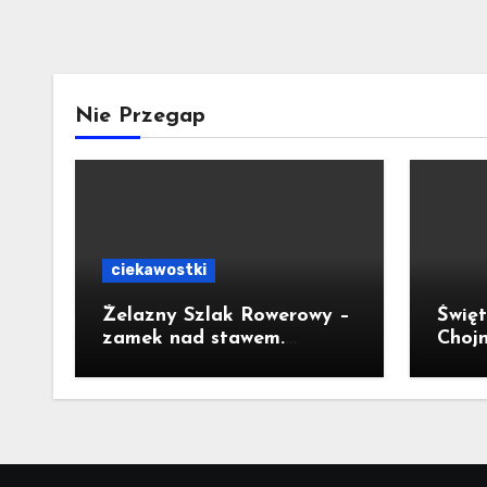
Nie Przegap
ciekawostki
Żelazny Szlak Rowerowy –
Święt
zamek nad stawem.
Chojn
Pomysł na wycieczkę
jubil