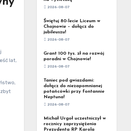
yny
2026-08-07
Świętuj 80-lecie Liceum w
Chojnowie – dołącz do
jubileuszu!
2026-08-07
j
Grant 100 tys. zł na rozwój
poradni w Chojnowie!
ść lat,
2026-08-07
Taniec pod gwiazdami:
eństwo,
dołącz do niezapomnianej
 zbyt
potańcówki przy fontannie
Neptuna!
2026-08-07
Michał Urgoł uczestniczył w
rocznicy zaprzysiężenia
Prezydenta RP Karola