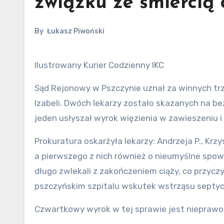
związku ze śmiercią 
By
Łukasz Piwoński
Ilustrowany Kurier Codzienny IKC
Sąd Rejonowy w Pszczynie uznał za winnych trz
Izabeli. Dwóch lekarzy zostało skazanych na b
jeden usłyszał wyrok więzienia w zawieszeniu i
Prokuratura oskarżyła lekarzy: Andrzeja P., Krzy
a pierwszego z nich również o nieumyślne spowo
długo zwlekali z zakończeniem ciąży, co przyczyn
pszczyńskim szpitalu wskutek wstrząsu septy
Czwartkowy wyrok w tej sprawie jest niepraw