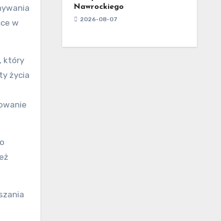
onywania
Nawrockiego
2026-08-07
ące w
 który
ty życia
sowanie
go
też
szania