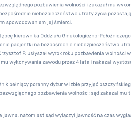
y bezwzględnego pozbawienia wolności i zakazał mu wyk
a bezpośrednie niebezpieczeństwo utraty życia pozostaj
m spowodowaniem jej śmierci.
stępcę kierownika Oddziału Ginekologiczno-Położniczego,
enie pacjentki na bezpośrednie niebezpieczeństwo utra
 Krzysztof P. usłyszał wyrok roku pozbawienia wolności w
ł mu wykonywania zawodu przez 4 lata i nakazał wysto
żnik pełniący poranny dyżur w izbie przyjęć pszczyńskie
ce bezwzględnego pozbawienia wolności; sąd zakazał mu 
 jawna, natomiast sąd wyłączył jawność na czas wygła