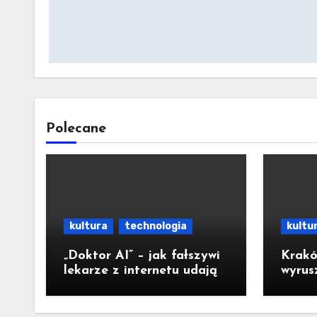
Polecane
kultura
technologia
kultu
„Doktor AI” – jak fałszywi
Krakó
lekarze z internetu udają
wyrus
ekspertów i sieją
Pielg
medyczną dezinformację
na Ja