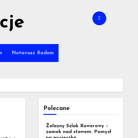
cje
m
Notariusz Radom
Polecane
Żelazny Szlak Rowerowy –
zamek nad stawem. Pomysł
na wycieczkę