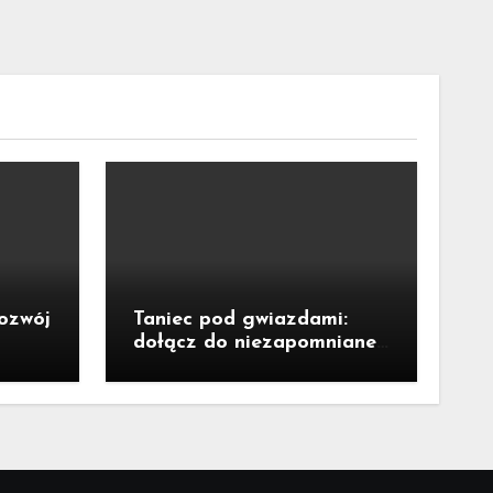
rozwój
Taniec pod gwiazdami:
dołącz do niezapomnianej
potańcówki przy fontannie
Neptuna!