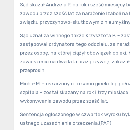
Sąd skazał Andrzeja P. na rok i sześć miesięc
zawodu przez sześć lat za narażenie Izabeli n
związku przyczynowo-skutkowym z nieumyślny
Sąd uznał za winnego także Krzysztofa P. – za
zastępował ordynatora tego oddziału, za naraż
przez osobę, na której ciążył obowiązek opieki.
zawieszeniu na dwa lata oraz grzywnę, zakaza
przeprosin.
Michał M. – oskarżony o to samo ginekolog poło
szpitala – został skazany na rok i trzy miesią
wykonywania zawodu przez sześć lat.
Sentencja ogłoszonego w czwartek wyroku była
ustnego uzasadnienia orzeczenia.(PAP)