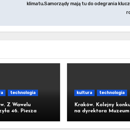
klimatu.Samorządy mają tu do odegrania kluc
r
ra
technologia
kultura
technologia
w. Z Wawelu
Kraków. Kolejny konku
zyła 46. Piesza
na dyrektora Muzeum
rzymka Krakowska
MOCAK
sną Górę