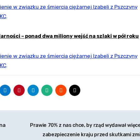
nie w związku ze śmiercią ciężarnej Izabeli z Pszczyny
IKC
.
larności – ponad dwa miliony wejść na szlaki w pół roku
nie w związku ze śmiercią ciężarnej Izabeli z Pszczyny
IKC
.
na
Prawie 70% z nas chce, by rząd wydawał więce
zabezpieczenie kraju przed skutkami zm