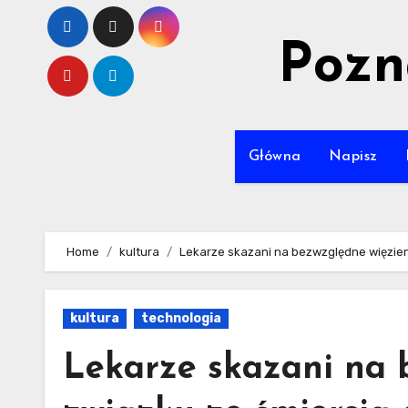
Skip
to
Pozn
content
Główna
Napisz
Home
kultura
Lekarze skazani na bezwzględne więzieni
kultura
technologia
Lekarze skazani na 