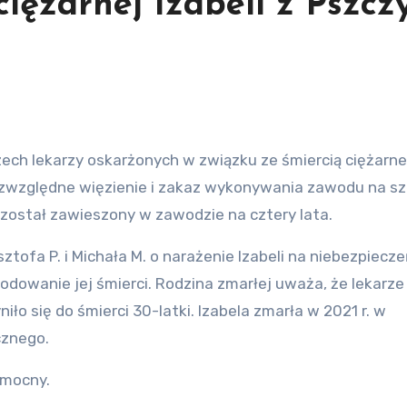
ciężarnej Izabeli z Pszcz
ech lekarzy oskarżonych w związku ze śmiercią ciężarne
ezwzględne więzienie i zakaz wykonywania zawodu na sze
 został zawieszony w zawodzie na cztery lata.
sztofa P. i Michała M. o narażenie Izabeli na niebezpiecz
dowanie jej śmierci. Rodzina zmarłej uważa, że lekarze
iło się do śmierci 30-latki. Izabela zmarła w 2021 r. w
cznego.
omocny.