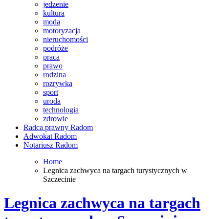
jedzenie
kultura
moda
motoryzacja
nieruchomości
podróże
praca
prawo
rodzina
rozrywka
sport
uroda
technologia
zdrowie
Radca prawny Radom
Adwokat Radom
Notariusz Radom
Home
Legnica zachwyca na targach turystycznych w
Szczecinie
Legnica zachwyca na targach