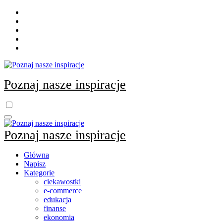
Skip
to
content
Poznaj nasze inspiracje
Poznaj nasze inspiracje
Główna
Napisz
Kategorie
ciekawostki
e-commerce
edukacja
finanse
ekonomia