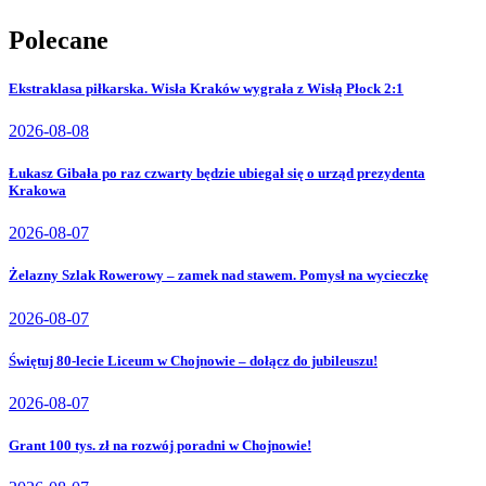
Polecane
Ekstraklasa piłkarska. Wisła Kraków wygrała z Wisłą Płock 2:1
2026-08-08
Łukasz Gibała po raz czwarty będzie ubiegał się o urząd prezydenta
Krakowa
2026-08-07
Żelazny Szlak Rowerowy – zamek nad stawem. Pomysł na wycieczkę
2026-08-07
Świętuj 80-lecie Liceum w Chojnowie – dołącz do jubileuszu!
2026-08-07
Grant 100 tys. zł na rozwój poradni w Chojnowie!