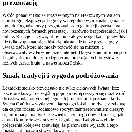
prezentację
Wśród ponad stu stoisk rozstawionych na efektownych Wałach
Chrobrego, ekspozycja Legnicy szczególnie wyróżniała się na tle
innych. Organizatorzy przygotowali szereg atrakcji opartych na
nowoczesnych formach prezentacji – zarówno bezpośrednich, jak i
online. Relacje na żywo, filmy i interaktywne spotkania pozwoliły
nie tylko zapoznać się z historią miasta, ale także przyciągnęły
uwagę osób, które nie mogły pojawić się na miejscu, a
obserwowały wydarzenie przez internet. Dzięki temu informacja o
Legnicy dotarła do szerokiego grona potencjalnych turystów z
różnych części kraju, a nawet spoza Polski.
Smak tradycji i wygoda podróżowania
Legnickie stoisko przyciągało nie tylko ciekawych świata, lecz
także smakoszy. Szczególną popularnością cieszyła się możliwość
skosztowania tradycyjnej legnickiej bomby oraz poznania kulis
Święta Ogórka – wydarzenia łączącego lokalną tradycję z zabawą
dla całych rodzin. Dodatkowo sporym zainteresowaniem cieszyły
się informacje praktyczne: zwiedzający mogli dowiedzieć się, jak
łatwo i komfortowo dotrzeć z Legnicy nad Bałtyk – szybkie
połączenia kolejowe sprawiają, że planowanie wyjazdu z tego
miasta nad morze jest wyjątkowo proste.