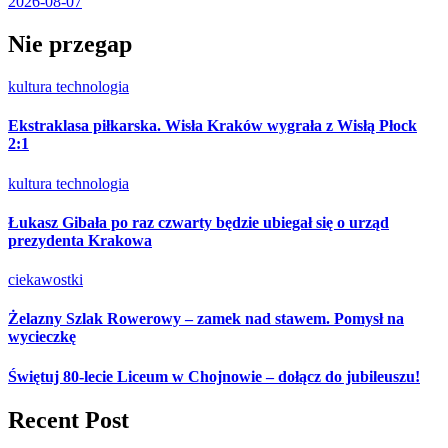
2026-08-07
Nie przegap
kultura
technologia
Ekstraklasa piłkarska. Wisła Kraków wygrała z Wisłą Płock
2:1
kultura
technologia
Łukasz Gibała po raz czwarty będzie ubiegał się o urząd
prezydenta Krakowa
ciekawostki
Żelazny Szlak Rowerowy – zamek nad stawem. Pomysł na
wycieczkę
Świętuj 80-lecie Liceum w Chojnowie – dołącz do jubileuszu!
Recent Post