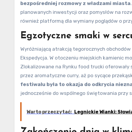
bezpośredniej rozmowy z władzami miasta
planowanych inwestycji oraz pomysłów na rozwó
również platformą dla wymiany poglądów o przy
Egzotyczne smaki w serc
Wyróżniającą atrakcją tegorocznych obchodów by
Ekspedycja. W otoczeniu miejskich kamienic moż
Zlokalizowane na Rynku food trucki oferowały 
przez aromatyczne curry, aż po sycące przekąs
festiwalu była to okazja do odkrycia niez
jednocześnie do wspólnego świętowania przy sto
Warto przeczytać:
Legnickie Wianki: Słow