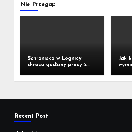
Nie Przegap
Schronisko w Legnicy
Jak k
skraca godziny pracy z
wymi
powodu upałów!
perla
Recent Post