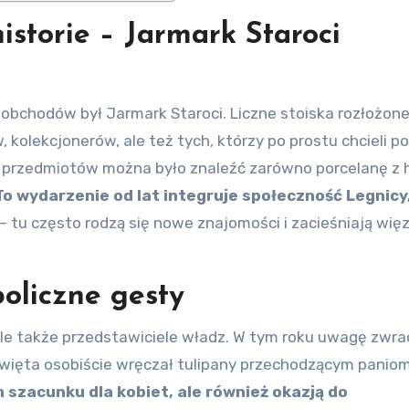
istorie – Jarmark Staroci
bchodów był Jarmark Staroci. Liczne stoiska rozłożon
kolekcjonerów, ale też tych, którzy po prostu chcieli p
przedmiotów można było znaleźć zarówno porcelanę z hi
To wydarzenie od lat integruje społeczność Legnicy
– tu często rodzą się nowe znajomości i zacieśniają więz
boliczne gesty
 ale także przedstawiciele władz. W tym roku uwagę zwra
 święta osobiście wręczał tulipany przechodzącym panio
 szacunku dla kobiet, ale również okazją do