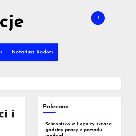
cje
m
Notariusz Radom
Polecane
i i
Schronisko w Legnicy skraca
godziny pracy z powodu
upałów!