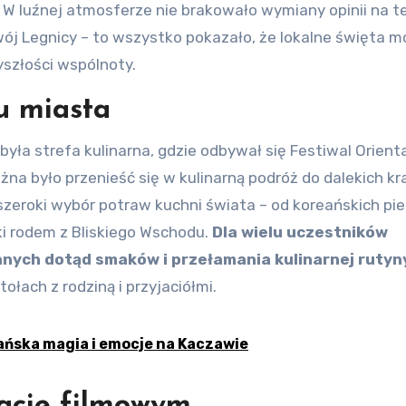
. W luźnej atmosferze nie brakowało wymiany opinii na 
j Legnicy – to wszystko pokazało, że lokalne święta m
szłości wspólnoty.
u miasta
ła strefa kulinarna, gdzie odbywał się Festiwal Orient
na było przenieść się w kulinarną podróż do dalekich kr
szeroki wybór potraw kuchni świata – od koreańskich pi
ki rodem z Bliskiego Wschodu.
Dla wielu uczestników
nanych dotąd smaków i przełamania kulinarnej rutyn
łach z rodziną i przyjaciółmi.
iańska magia i emocje na Kaczawie