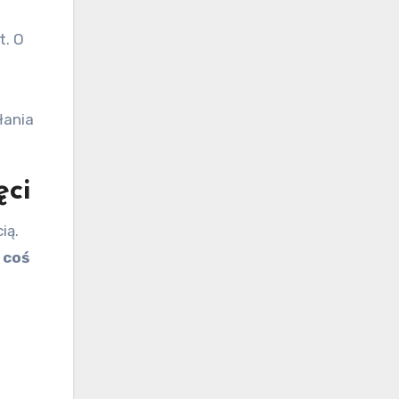
t. O
łania
ęci
ią.
 coś