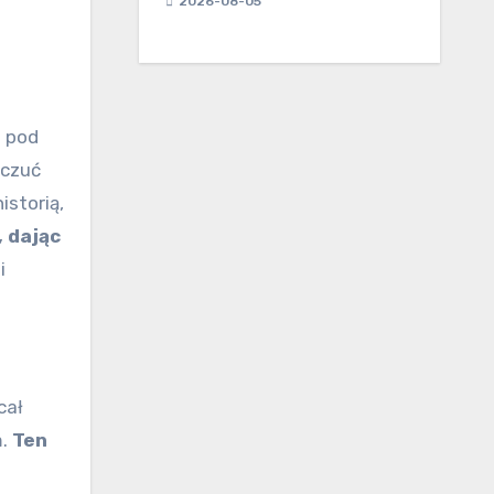
2026-08-05
e pod
oczuć
storią,
, dając
i
cał
m.
Ten