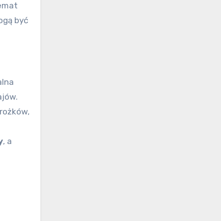
temat
ogą być
alna
ajów.
erożków,
y
, a