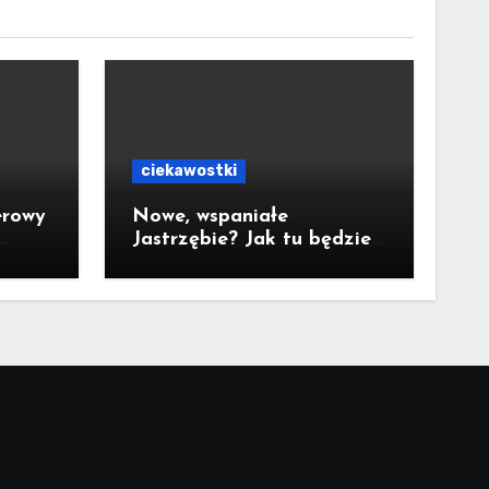
ciekawostki
erowy
Nowe, wspaniałe
Jastrzębie? Jak tu będzie
za 10 lat?