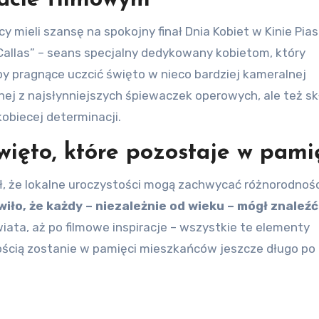
acie filmowym
mieli szansę na spokojny finał Dnia Kobiet w Kinie Pias
a Callas” – seans specjalny dedykowany kobietom, który
by pragnące uczcić święto w nieco bardziej kameralnej
dnej z najsłynniejszych śpiewaczek operowych, ale też sk
kobiecej determinacji.
ięto, które pozostaje w pami
ł, że lokalne uroczystości mogą zachwycać różnorodnośc
iło, że każdy – niezależnie od wieku – mógł znaleźć
iata, aż po filmowe inspiracje – wszystkie te elementy
ścią zostanie w pamięci mieszkańców jeszcze długo po