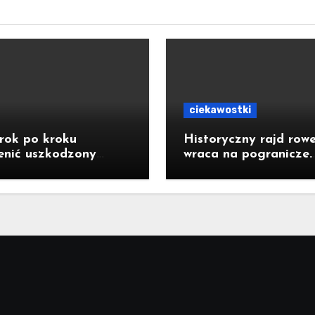
ciekawostki
rok po kroku
Historyczny rajd row
enić uszkodzony
wraca na pogranicze.
tor do baterii?
Jastrzębianie mogą
dołączyć