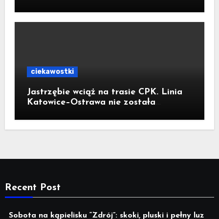
ciekawostki
Jastrzębie wciąż na trasie CPK. Linia
Katowice–Ostrawa nie została
zatrzymana. Do Katowic w 2029r.
Recent Post
Sobota na kąpielisku “Zdrój”: skoki, pluski i pełny luz