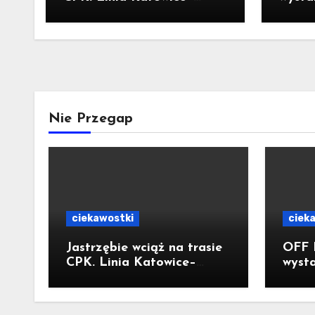
Ostrawa nie została
Kolor
zatrzymana. Do Katowic w
Flami
2029r.
Nie Przegap
ciekawostki
ciek
Jastrzębie wciąż na trasie
OFF 
CPK. Linia Katowice–
wysta
Ostrawa nie została
Kolo
zatrzymana. Do Katowic w
Flami
2029r.