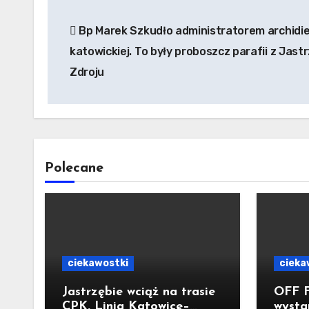
Nawigacja
Bp Marek Szkudło administratorem archidie
wpisu
katowickiej. To były proboszcz parafii z Jast
Zdroju
Polecane
ciekawostki
cieka
Jastrzębie wciąż na trasie
OFF F
CPK. Linia Katowice–
wysta