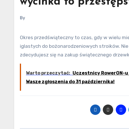
wycinka to przestęp
By
Okres przedświąteczny to czas, gdy w wielu miejscach oferowane są do sprzedaży choinki oraz gałązki z drzew
iglastych do bożonarodzeniowych stroików. Nie
zdecydujesz się na zakup świątecznego drzewka,
Warto przeczytać:
Uczestnicy RowerON-u 
Wasze zgłoszenia do 31 października!