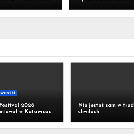
owy spektakl The
Dźwięków zachwyciło
ng Lips na otwarcie
awostki
Festival 2026
Nie jesteś sam w tru
rtował w Katowicach.
chwilach
rowy spektakl The
ng Lips na otwarcie