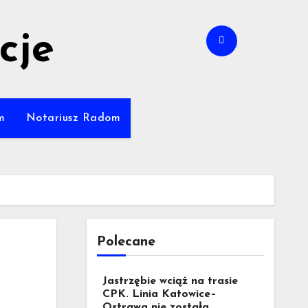
cje
m
Notariusz Radom
Polecane
Jastrzębie wciąż na trasie
CPK. Linia Katowice–
Ostrawa nie została