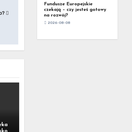
Fundusze Europejskie
czekają – czy jesteś gotowy
ło?
na rozwój?
2026-08-08
yka
sko