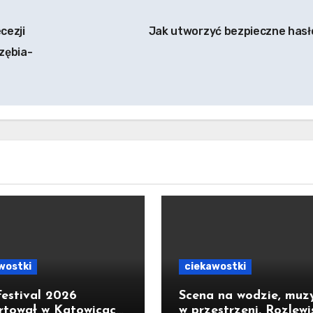
cezji
Jak utworzyć bezpieczne has
rzębia-
wostki
ciekawostki
estival 2026
Scena na wodzie, muz
rtował w Katowicach.
w przestrzeni. Rozlewi