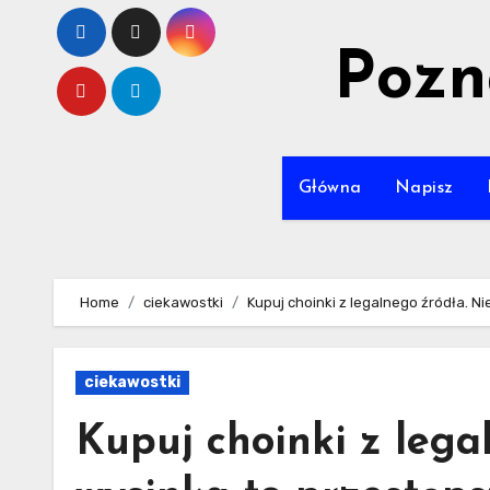
Skip
to
Pozn
content
Główna
Napisz
Home
ciekawostki
Kupuj choinki z legalnego źródła. N
ciekawostki
Kupuj choinki z lega