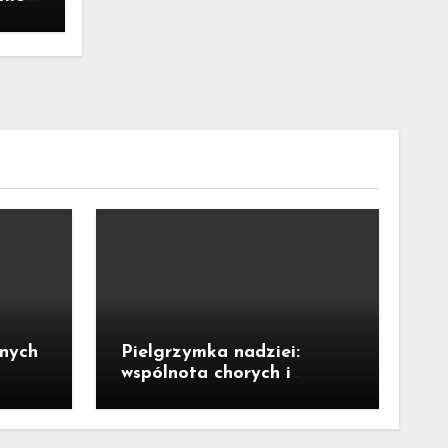
dnych
Pielgrzymka nadziei:
wspólnota chorych i
niepełnosprawnych w
Tyńcu Legnickim