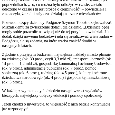
poprzednikach. „To, co można było odłożyć w czasie, zostało
odłożone w czasie i tu jest prośba o cierpliwość” – powiedziała i
zaznaczyła, że radni cały czas działają na rzecz mieszkańców.
Przewodniczący dzielnicy Podgórze Szymon Toboła dziękował zaś
Miszalskiemu za zwiększenie dotacji dla dzielnic. „Dzielnice będą
mogły sobie pozwolić na więcej niż do tej pory” – powiedział. Jak
dodał, dzięki nowemu budżetowi uda się zrealizować wiele zadań w
Podgórzu, ale są zadania, na które trzeba znaleźć środki w
następnych latach.
Zgodnie z przyjętym budżetem, największe nakłady miasto planuje
na edukację (ok. 39 proc., czyli 3,3 mld zł), transport i łączność (ok.
14 proc. – 1,2 mld zł), gospodarkę komunalną i ochronę środowiska
(ok. 9 proc.), administrację publiczną (ok. 7 proc.), pomoc
społeczną (ok. 6 proc.), rodzinę (ok. 4,5 proc.), kulturę i ochronę
dziedzictwa narodowego (ok. 4 proc.) i gospodarkę mieszkaniową
(ok. 3 proc.).
W każdej z wymienionych dziedzin nastąpi wzrost wydatków
bieżących, największy dotyczy edukacji i pomocy społecznej.
Jeżeli chodzi o inwestycje, to większość z nich będzie kontynuacją
już rozpoczętych.