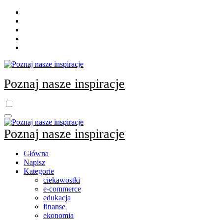
Skip
to
content
Poznaj nasze inspiracje
Poznaj nasze inspiracje
Główna
Napisz
Kategorie
ciekawostki
e-commerce
edukacja
finanse
ekonomia