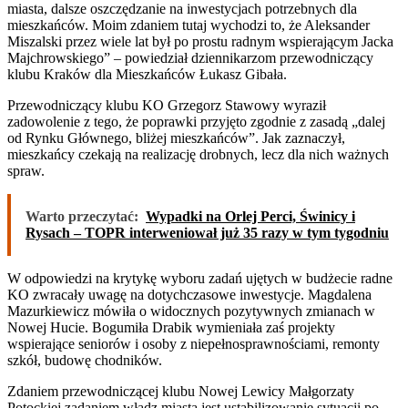
miasta, dalsze oszczędzanie na inwestycjach potrzebnych dla
mieszkańców. Moim zdaniem tutaj wychodzi to, że Aleksander
Miszalski przez wiele lat był po prostu radnym wspierającym Jacka
Majchrowskiego” – powiedział dziennikarzom przewodniczący
klubu Kraków dla Mieszkańców Łukasz Gibała.
Przewodniczący klubu KO Grzegorz Stawowy wyraził
zadowolenie z tego, że poprawki przyjęto zgodnie z zasadą „dalej
od Rynku Głównego, bliżej mieszkańców”. Jak zaznaczył,
mieszkańcy czekają na realizację drobnych, lecz dla nich ważnych
spraw.
Warto przeczytać:
Wypadki na Orlej Perci, Świnicy i
Rysach – TOPR interweniował już 35 razy w tym tygodniu
W odpowiedzi na krytykę wyboru zadań ujętych w budżecie radne
KO zwracały uwagę na dotychczasowe inwestycje. Magdalena
Mazurkiewicz mówiła o widocznych pozytywnych zmianach w
Nowej Hucie. Bogumiła Drabik wymieniała zaś projekty
wspierające seniorów i osoby z niepełnosprawnościami, remonty
szkół, budowę chodników.
Zdaniem przewodniczącej klubu Nowej Lewicy Małgorzaty
Potockiej zadaniem władz miasta jest ustabilizowanie sytuacji po