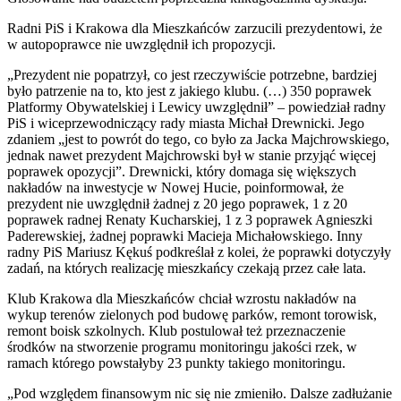
Radni PiS i Krakowa dla Mieszkańców zarzucili prezydentowi, że
w autopoprawce nie uwzględnił ich propozycji.
„Prezydent nie popatrzył, co jest rzeczywiście potrzebne, bardziej
było patrzenie na to, kto jest z jakiego klubu. (…) 350 poprawek
Platformy Obywatelskiej i Lewicy uwzględnił” – powiedział radny
PiS i wiceprzewodniczący rady miasta Michał Drewnicki. Jego
zdaniem „jest to powrót do tego, co było za Jacka Majchrowskiego,
jednak nawet prezydent Majchrowski był w stanie przyjąć więcej
poprawek opozycji”. Drewnicki, który domaga się większych
nakładów na inwestycje w Nowej Hucie, poinformował, że
prezydent nie uwzględnił żadnej z 20 jego poprawek, 1 z 20
poprawek radnej Renaty Kucharskiej, 1 z 3 poprawek Agnieszki
Paderewskiej, żadnej poprawki Macieja Michałowskiego. Inny
radny PiS Mariusz Kękuś podkreślał z kolei, że poprawki dotyczyły
zadań, na których realizację mieszkańcy czekają przez całe lata.
Klub Krakowa dla Mieszkańców chciał wzrostu nakładów na
wykup terenów zielonych pod budowę parków, remont torowisk,
remont boisk szkolnych. Klub postulował też przeznaczenie
środków na stworzenie programu monitoringu jakości rzek, w
ramach którego powstałyby 23 punkty takiego monitoringu.
„Pod względem finansowym nic się nie zmieniło. Dalsze zadłużanie