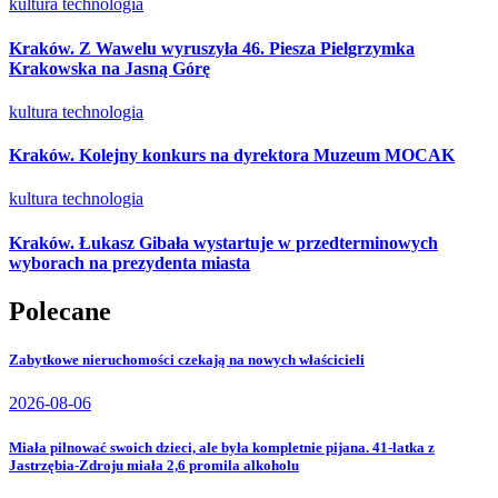
kultura
technologia
Kraków. Z Wawelu wyruszyła 46. Piesza Pielgrzymka
Krakowska na Jasną Górę
kultura
technologia
Kraków. Kolejny konkurs na dyrektora Muzeum MOCAK
kultura
technologia
Kraków. Łukasz Gibała wystartuje w przedterminowych
wyborach na prezydenta miasta
Polecane
Zabytkowe nieruchomości czekają na nowych właścicieli
2026-08-06
Miała pilnować swoich dzieci, ale była kompletnie pijana. 41-latka z
Jastrzębia-Zdroju miała 2,6 promila alkoholu