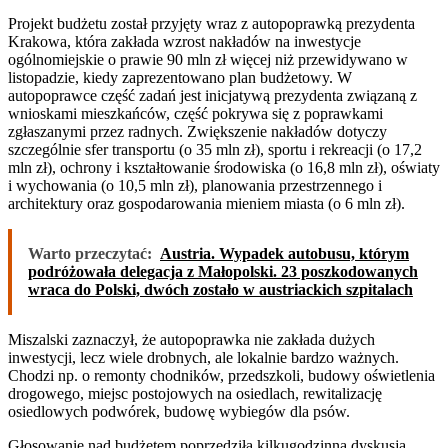
Projekt budżetu został przyjęty wraz z autopoprawką prezydenta
Krakowa, która zakłada wzrost nakładów na inwestycje
ogólnomiejskie o prawie 90 mln zł więcej niż przewidywano w
listopadzie, kiedy zaprezentowano plan budżetowy. W
autopoprawce część zadań jest inicjatywą prezydenta związaną z
wnioskami mieszkańców, część pokrywa się z poprawkami
zgłaszanymi przez radnych. Zwiększenie nakładów dotyczy
szczególnie sfer transportu (o 35 mln zł), sportu i rekreacji (o 17,2
mln zł), ochrony i kształtowanie środowiska (o 16,8 mln zł), oświaty
i wychowania (o 10,5 mln zł), planowania przestrzennego i
architektury oraz gospodarowania mieniem miasta (o 6 mln zł).
Warto przeczytać:
Austria. Wypadek autobusu, którym
podróżowała delegacja z Małopolski. 23 poszkodowanych
wraca do Polski, dwóch zostało w austriackich szpitalach
Miszalski zaznaczył, że autopoprawka nie zakłada dużych
inwestycji, lecz wiele drobnych, ale lokalnie bardzo ważnych.
Chodzi np. o remonty chodników, przedszkoli, budowy oświetlenia
drogowego, miejsc postojowych na osiedlach, rewitalizację
osiedlowych podwórek, budowę wybiegów dla psów.
Głosowanie nad budżetem poprzedziła kilkugodzinna dyskusja.