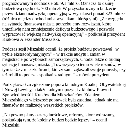
prognozowanym dochodzie ok. 9,1 mld zł. Oznacza to dziurę
budżetową rzędu ok. 700 mln zł. W przyszłorocznym budżecie
przewidziano nadwyżkę operacyjną w wysokości ponad 323 mln zł
(różnica między dochodami a wydatkami bieżącymi). „Ze względu
na sytuację finansową miasta potrzebujemy rozwiązań, które
umożliwią nam zmniejszenie deficytu budżetowego i pozwolą
wypracować większą nadwyżkę operacyjną” – podkreślił prezydent
Krakowa Aleksander Miszalski.
Podczas sesji Miszalski ocenił, że projekt budżetu powstawał „w
trybie ekstraordynaryjnym” – w trakcie audytu i zmian w
magistracie po wyborach samorządowych. Chodzi także o trudną
sytuację finansową miasta. „Towarzyszyło temu wiele rozmów, w
tym także z mieszkańcami, którzy sami zgłaszali swoje pomysły, czy
też robili to podczas spotkań z radnymi” – mówił prezydent.
Podziękował za zgłoszone poprawki radnym Koalicji Obywatelskiej
i Nowej Lewicy, a także radnym opozycji z klubów Prawo i
Sprawiedliwość i Kraków dla Mieszkańców. Zdaniem
Mieszalskiego większość poprawek była zasadna, jednak nie ma
finansów na realizację wszystkich projektów.
„Na pewno plany oszczędnościowe, reformy, które wdrażamy,
poskutkują tym, że kolejny budżet będzie lepszy” – ocenił
Miszalski.