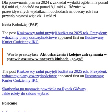
Dla porównania plan na 2024 r. zakładał wydatki ogółem na ponad
8,6 mld zł, a dochód na ponad 8,1 mld zł. Różnica w
przewidywanych wydatkach i dochodach na obecny rok i na
przyszły wynosi więc ok. 1 mld zł.
Beata Kołodziej (PAP)
The post
Krakowscy radni przyjęli budżet na 2025 rok. Prezydent:
wdrażamy plany oszczędnościowe
appeared first on
Ilustrowany
Kurier Codzienny IKC
.
Warto przeczytać:
Akt oskarżenia i kolejne zatrzymania w
sprawie oszustw w nocnych klubach „go-go”
The post
Krakowscy radni przyjęli budżet na 2025 rok. Prezydent:
wdrażamy plany oszczędnościowe
appeared first on
Ilustrowany
Kurier Codzienny IKC
.
Nawigacja
Skarbonka po naprawie powróciła na Rynek Główny
Jakie rolety do salonu wybrać
wpisu
Polecane