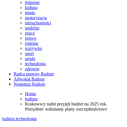
jedzenie
kultura
moda
motoryzacja
nieruchomości
podróże
praca
prawo
rodzina
rozrywka
sport
uroda
technologia
zdrowie
Radca prawny Radom
Adwokat Radom
Notariusz Radom
Home
kultura
Krakowscy radni przyjęli budżet na 2025 rok.
Prezydent: wdrażamy plany oszczędnościowe
kultura
technologia