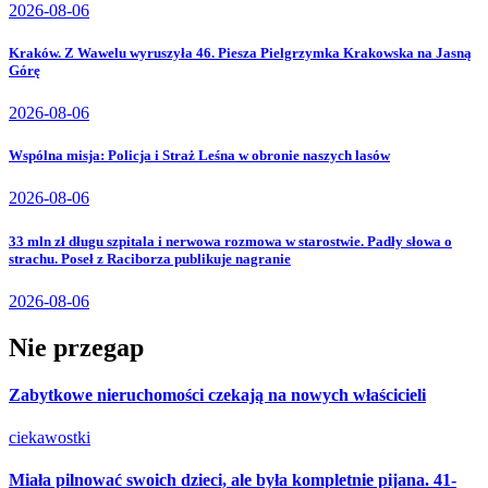
2026-08-06
Kraków. Z Wawelu wyruszyła 46. Piesza Pielgrzymka Krakowska na Jasną
Górę
2026-08-06
Wspólna misja: Policja i Straż Leśna w obronie naszych lasów
2026-08-06
33 mln zł długu szpitala i nerwowa rozmowa w starostwie. Padły słowa o
strachu. Poseł z Raciborza publikuje nagranie
2026-08-06
Nie przegap
Zabytkowe nieruchomości czekają na nowych właścicieli
ciekawostki
Miała pilnować swoich dzieci, ale była kompletnie pijana. 41-