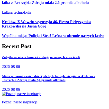
latka z Jastrzębia-Zdroju miała 2,6 promila alkoholu
kultura
technologia
Kraków. Z Wawelu wyruszyła 46. Piesza Pielgrzymka
Krakowska na Jasną Górę
Wspólna misja: Policja i Straż Leśna w obronie naszych lasów
Recent Post
Zabytkowe nieruchomości czekają na nowych właścicieli
2026-08-06
Miała pilnować swoich dzieci, ale była kompletnie pijana. 41-latka z
Jastrzębia-Zdroju miała 2,6 promila alkoholu
2026-08-06
Poznaj nasze inspiracje