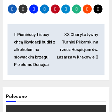
Nawigacja
Pienińscy flisacy
XX Charytatywny
wpisu
chcą likwidacji budki z
Turniej Piłkarski na
alkoholem na
rzecz Hospicjum św.
słowackim brzegu
Łazarza w Krakowie
Przełomu Dunajca
Polecane