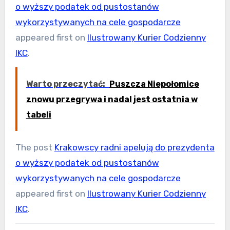
o wyższy podatek od pustostanów
wykorzystywanych na cele gospodarcze
appeared first on
Ilustrowany Kurier Codzienny
IKC
.
Warto przeczytać:
Puszcza Niepołomice
znowu przegrywa i nadal jest ostatnia w
tabeli
The post
Krakowscy radni apelują do prezydenta
o wyższy podatek od pustostanów
wykorzystywanych na cele gospodarcze
appeared first on
Ilustrowany Kurier Codzienny
IKC
.