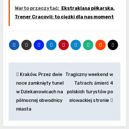
Warto przeczytać:
Ekstraklasa piłkarska.
Trener Cracovii: to ciężki dla nas moment
Nawigacja
Kraków. Przez dwie
Tragiczny weekend w
wpisu
noce zamknięty tunel
Tatrach; śmierć 4
w Dziekanowicach na
polskich turystów po
północnej obwodnicy
słowackiej stronie
miasta