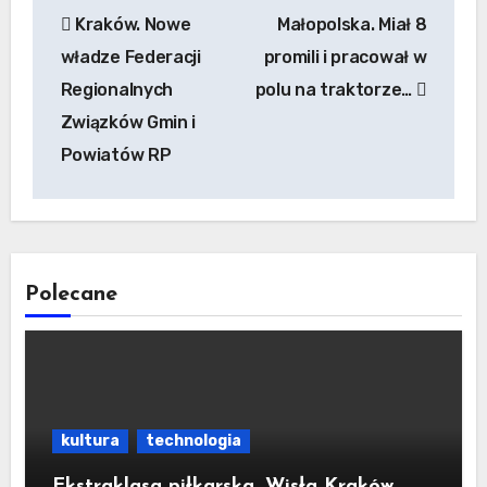
Kraków. Nowe
Małopolska. Miał 8
wpisu
władze Federacji
promili i pracował w
Regionalnych
polu na traktorze…
Związków Gmin i
Powiatów RP
Polecane
kultura
technologia
Ekstraklasa piłkarska. Wisła Kraków