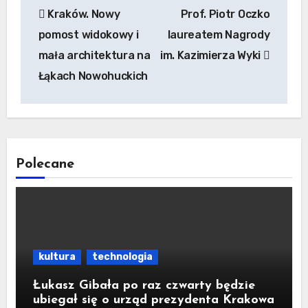
Kraków. Nowy
Prof. Piotr Oczko
wpisu
pomost widokowy i
laureatem Nagrody
mała architektura na
im. Kazimierza Wyki
Łąkach Nowohuckich
Polecane
kultura
technologia
Łukasz Gibała po raz czwarty będzie
ubiegał się o urząd prezydenta Krakowa