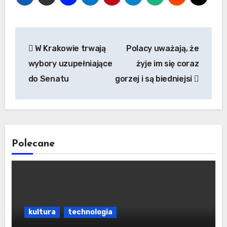
Nawigacja
W Krakowie trwają
Polacy uważają, że
wpisu
wybory uzupełniające
żyje im się coraz
do Senatu
gorzej i są biedniejsi
Polecane
kultura
technologia