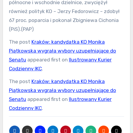
północne i wschodnie dzielnice, zwyciężył
również polityk KO – Jerzy Fedorowicz – zdobył
67 proc. poparcia i pokonał Zbigniewa Cichonia
(PiS).(PAP)
The post
Kraków: kandydatka KO Monika
Piątkowska wygrała wybory uzupełniające do
Senatu
appeared first on
Ilustrowany Kurier
Codzienny IKC
.
The post
Kraków: kandydatka KO Monika
Piątkowska wygrała wybory uzupełniające do
Senatu
appeared first on
Ilustrowany Kurier
Codzienny IKC
.