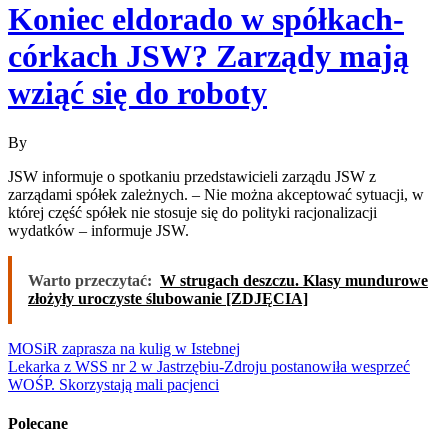
Koniec eldorado w spółkach-
córkach JSW? Zarządy mają
wziąć się do roboty
By
JSW informuje o spotkaniu przedstawicieli zarządu JSW z
zarządami spółek zależnych. – Nie można akceptować sytuacji, w
której część spółek nie stosuje się do polityki racjonalizacji
wydatków – informuje JSW.
Warto przeczytać:
W strugach deszczu. Klasy mundurowe
złożyły uroczyste ślubowanie [ZDJĘCIA]
Nawigacja
MOSiR zaprasza na kulig w Istebnej
Lekarka z WSS nr 2 w Jastrzębiu-Zdroju postanowiła wesprzeć
wpisu
WOŚP. Skorzystają mali pacjenci
Polecane