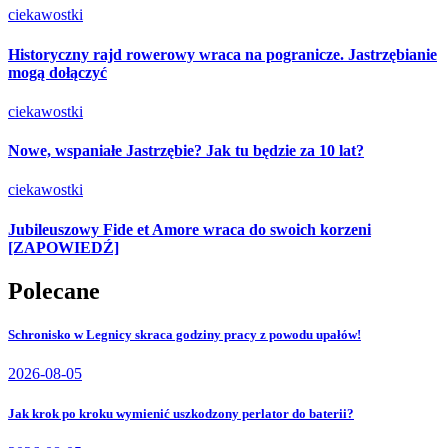
ciekawostki
Historyczny rajd rowerowy wraca na pogranicze. Jastrzębianie
mogą dołączyć
ciekawostki
Nowe, wspaniałe Jastrzębie? Jak tu będzie za 10 lat?
ciekawostki
Jubileuszowy Fide et Amore wraca do swoich korzeni
[ZAPOWIEDŹ]
Polecane
Schronisko w Legnicy skraca godziny pracy z powodu upałów!
2026-08-05
Jak krok po kroku wymienić uszkodzony perlator do baterii?