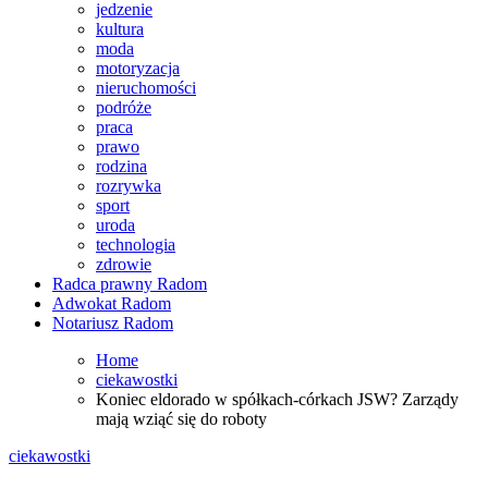
jedzenie
kultura
moda
motoryzacja
nieruchomości
podróże
praca
prawo
rodzina
rozrywka
sport
uroda
technologia
zdrowie
Radca prawny Radom
Adwokat Radom
Notariusz Radom
Home
ciekawostki
Koniec eldorado w spółkach-córkach JSW? Zarządy
mają wziąć się do roboty
ciekawostki