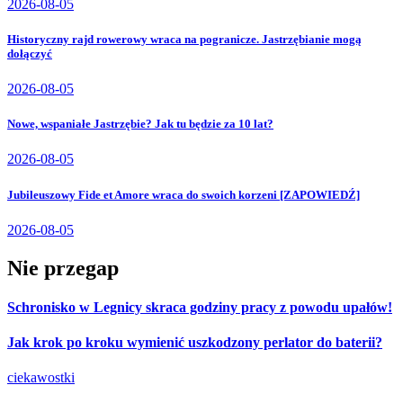
2026-08-05
Historyczny rajd rowerowy wraca na pogranicze. Jastrzębianie mogą
dołączyć
2026-08-05
Nowe, wspaniałe Jastrzębie? Jak tu będzie za 10 lat?
2026-08-05
Jubileuszowy Fide et Amore wraca do swoich korzeni [ZAPOWIEDŹ]
2026-08-05
Nie przegap
Schronisko w Legnicy skraca godziny pracy z powodu upałów!
Jak krok po kroku wymienić uszkodzony perlator do baterii?
ciekawostki