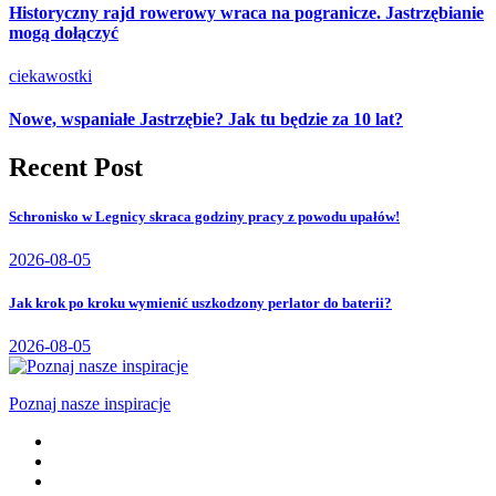
Historyczny rajd rowerowy wraca na pogranicze. Jastrzębianie
mogą dołączyć
ciekawostki
Nowe, wspaniałe Jastrzębie? Jak tu będzie za 10 lat?
Recent Post
Schronisko w Legnicy skraca godziny pracy z powodu upałów!
2026-08-05
Jak krok po kroku wymienić uszkodzony perlator do baterii?
2026-08-05
Poznaj nasze inspiracje