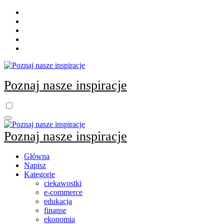
Skip
to
content
Poznaj nasze inspiracje
Poznaj nasze inspiracje
Główna
Napisz
Kategorie
ciekawostki
e-commerce
edukacja
finanse
ekonomia