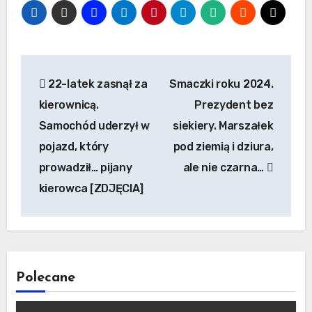
Nawigacja
22-latek zasnął za
Smaczki roku 2024.
wpisu
kierownicą.
Prezydent bez
Samochód uderzył w
siekiery. Marszałek
pojazd, który
pod ziemią i dziura,
prowadził… pijany
ale nie czarna…
kierowca [ZDJĘCIA]
Polecane