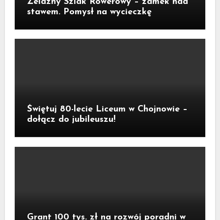
Żelazny Szlak Rowerowy – zamek nad
stawem. Pomysł na wycieczkę
Świętuj 80-lecie Liceum w Chojnowie –
dołącz do jubileuszu!
Grant 100 tys. zł na rozwój poradni w