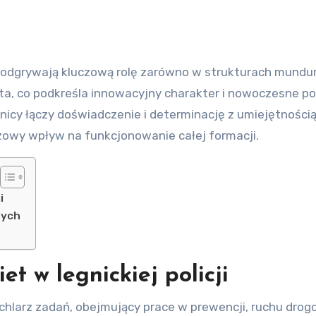
bieta, co podkreśla innowacyjny charakter i nowoczesne p
gnicy łączy doświadczenie i determinację z umiejętności
owy wpływ na funkcjonowanie całej formacji.
i
nych
t w legnickiej policji
achlarz zadań, obejmujący prace w prewencji, ruchu dro