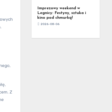
Imprezowy weekend w
Legnicy: Festyny, sztuka i
kino pod chmurką!
asowych
2026-08-06
.
jnego,
łę,
cem. Z
ne