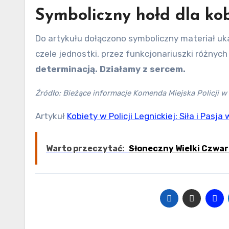
Symboliczny hołd dla kobi
Do artykułu dołączono symboliczny materiał ukaz
czele jednostki, przez funkcjonariuszki różnyc
determinacją. Działamy z sercem.
Źródło: Bieżące informacje Komenda Miejska Policji w
Artykuł
Kobiety w Policji Legnickiej: Siła i Pasja
Warto przeczytać:
Słoneczny Wielki Czwar