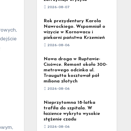
2026-08-07
Rok prezydentury Karola
Nawrockiego. Wspomniał o
wizycie w Kornowacu i
piekarni państwa Krzemień
odejście
2026-08-06
ą
Nowa droga w Ruptawie-
Cisówce. Remont około 300-
metrowego odcinka ul.
Traugutta kosztował pół
miliona złotych
2026-08-06
Nieprzytomna 18-latka
trafiła do szpitala. W
łazience wykryto wysokie
stężenie czadu
gowym,
2026-08-06