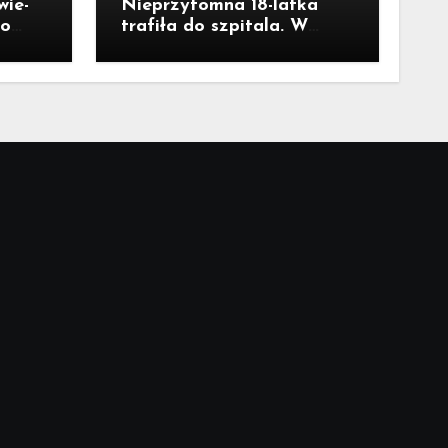
ie-
Nieprzytomna 18-latka
ło
trafiła do szpitala. W
a ul.
łazience wykryto wysokie
pół
stężenie czadu