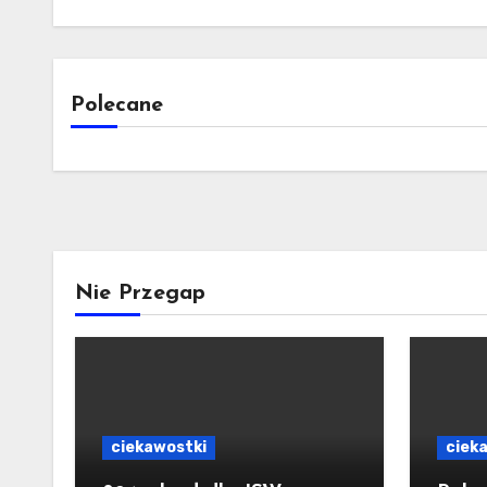
Polecane
Nie Przegap
ciekawostki
ciek