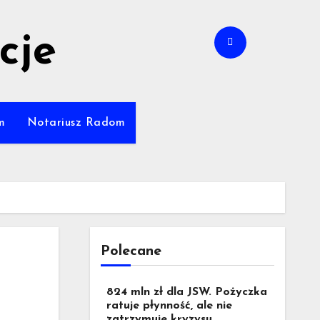
cje
m
Notariusz Radom
Polecane
824 mln zł dla JSW. Pożyczka
ratuje płynność, ale nie
zatrzymuje kryzysu