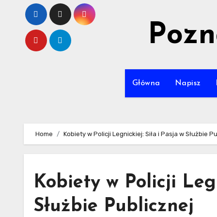
Skip
to
Pozn
content
Główna
Napisz
Home
Kobiety w Policji Legnickiej: Siła i Pasja w Służbie P
Kobiety w Policji Legn
Służbie Publicznej