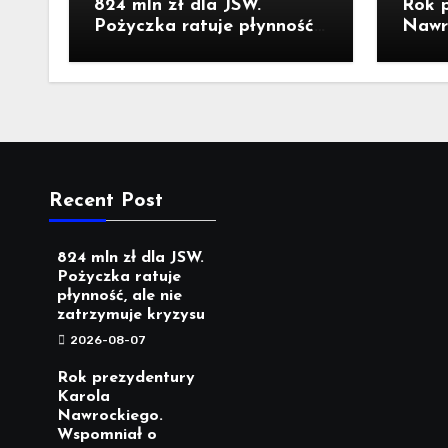
824 mln zł dla JSW.
Rok 
Pożyczka ratuje płynność,
Nawr
ale nie zatrzymuje kryzysu
o wiz
pieka
Krze
Recent Post
824 mln zł dla JSW.
Pożyczka ratuje
płynność, ale nie
zatrzymuje kryzysu
2026-08-07
Rok prezydentury
Karola
Nawrockiego.
Wspomniał o