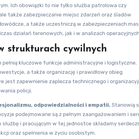
m. Ich obowiązki to nie tylko służba patrolowa czy
e także zabezpieczanie miejsc zdarzeń oraz śladów
 i dowódcze, a także uczestniczą w zabezpieczeniach m
czas działań terenowych, jak i w analizach operacyjnych
w strukturach cywilnych
pełnią kluczowe funkcje administracyjne i logistyczne.
nwestycje, a także organizację i prawidłowy obieg
e jest zapewnienie zaplecza technicznego i organizacy
ania policji.
fesjonalizmu, odpowiedzialności i empatii.
Stanowią si
h decyzje podejmowane są z pełnym zaangażowaniem i ser
m służbę i pracującym w tej jednostce składamy serdecz
cji oraz spełnienia w życiu osobistym.