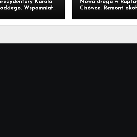
prezydentury Karola
Nowa droga w Ruptaw
ockiego. Wspomniał
Cisówce. Remont oko
ycie w Kornowacu i
300-metrowego odcink
rni państwa
Traugutta kosztował 
mień
miliona złotych