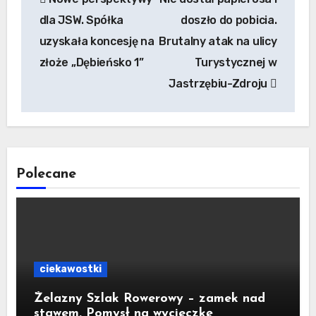
wpisu
dla JSW. Spółka
doszło do pobicia.
uzyskała koncesję na
Brutalny atak na ulicy
złoże „Dębieńsko 1”
Turystycznej w
Jastrzębiu-Zdroju
Polecane
ciekawostki
Żelazny Szlak Rowerowy – zamek nad
stawem. Pomysł na wycieczkę