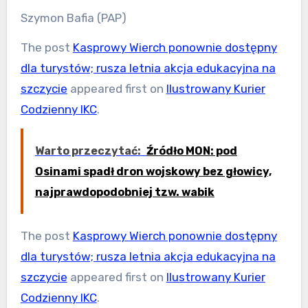
Szymon Bafia (PAP)
The post
Kasprowy Wierch ponownie dostępny
dla turystów; rusza letnia akcja edukacyjna na
szczycie
appeared first on
Ilustrowany Kurier
Codzienny IKC
.
Warto przeczytać:
Źródło MON: pod
Osinami spadł dron wojskowy bez głowicy,
najprawdopodobniej tzw. wabik
The post
Kasprowy Wierch ponownie dostępny
dla turystów; rusza letnia akcja edukacyjna na
szczycie
appeared first on
Ilustrowany Kurier
Codzienny IKC
.