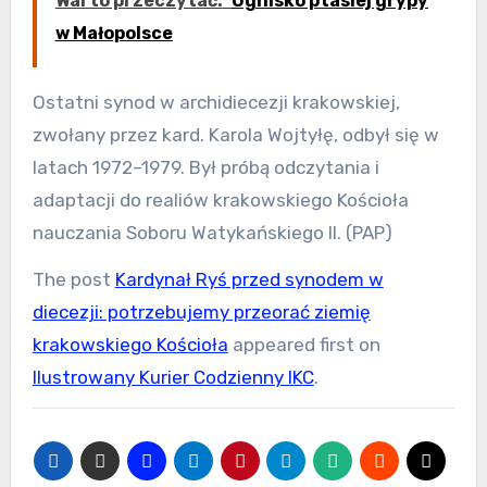
Warto przeczytać:
Ognisko ptasiej grypy
w Małopolsce
Ostatni synod w archidiecezji krakowskiej,
zwołany przez kard. Karola Wojtyłę, odbył się w
latach 1972–1979. Był próbą odczytania i
adaptacji do realiów krakowskiego Kościoła
nauczania Soboru Watykańskiego II. (PAP)
The post
Kardynał Ryś przed synodem w
diecezji: potrzebujemy przeorać ziemię
krakowskiego Kościoła
appeared first on
Ilustrowany Kurier Codzienny IKC
.