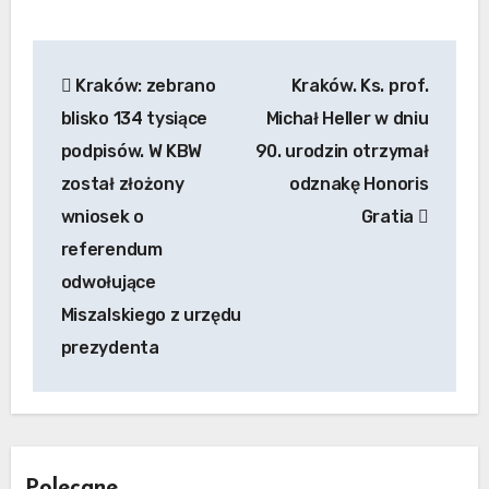
Nawigacja
Kraków: zebrano
Kraków. Ks. prof.
wpisu
blisko 134 tysiące
Michał Heller w dniu
podpisów. W KBW
90. urodzin otrzymał
został złożony
odznakę Honoris
wniosek o
Gratia
referendum
odwołujące
Miszalskiego z urzędu
prezydenta
Polecane