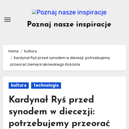
Skip
to
content
Poznaj nasze inspiracje
Home
kultura
Kardynał Ryś przed synodem w diecezji: potrzebujemy
przeorać ziemię krakowskiego Kościoła
kultura
technologia
Kardynał Ryś przed
synodem w diecezji:
potrzebujemy przeorać