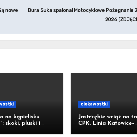
 Są nowe
Bura Suka spalona! Motocyklowe Pożegnanie 
2026 [ZDJĘC
wostki
ciekawostki
a na kąpielisku
Jastrzębie wciąż na tr
”: skoki, pluski i
CPK. Linia Katowice–
 luz [ZDJĘCIA]
Ostrawa nie została
zatrzymana. Do Kato