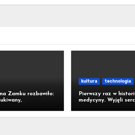
2029r.
kultura
technologia
 na Zamku rozbawiło:
Pierwszy raz w histori
ukiwany,
medycyny. Wyjęli serc
kiwana” w akcji!
żeby naprawić to, cz
nie dało się zoperow
klatce piersiowej