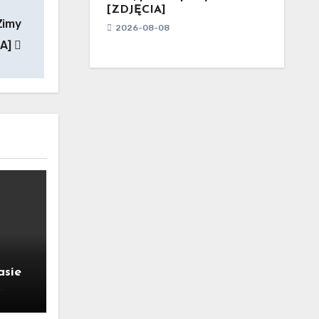
[ZDJĘCIA]
Zimy
2026-08-08
IA]
asie
wic w