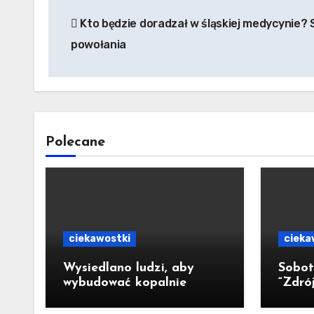
Nawigacja
Kto będzie doradzał w śląskiej medycynie?
wpisu
powołania
Polecane
ciekawostki
cieka
Wysiedlano ludzi, aby
Sobot
wybudować kopalnie
“Zdrój
pełny