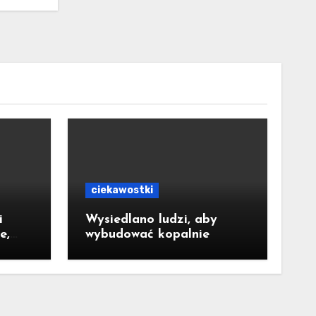
ciekawostki
i
Wysiedlano ludzi, aby
e,
wybudować kopalnie
ego
ać w