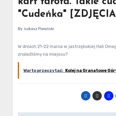
kart tarota. Takie c
"Cudeńka" [ZDJĘCIA
By
Łukasz Piwoński
W dniach 21-22 marca w jastrzębskiej Hali Omega odbywa się Festiwal Rękodzieła „Cudeńka”. Co ciekawego
znaleźliśmy na miejscu?
Warto przeczytać:
Kolej na Granatowe Gór