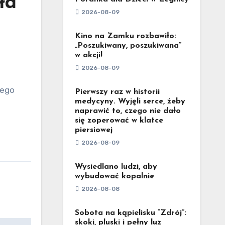
ła
2026-08-09
Kino na Zamku rozbawiło:
„Poszukiwany, poszukiwana”
w akcji!
2026-08-09
Pierwszy raz w historii
medycyny. Wyjęli serce, żeby
naprawić to, czego nie dało
się zoperować w klatce
piersiowej
2026-08-09
Wysiedlano ludzi, aby
wybudować kopalnie
2026-08-08
Sobota na kąpielisku “Zdrój”:
skoki, pluski i pełny luz