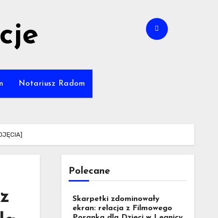
cje
m
Notariusz Radom
ZDJĘCIA]
Polecane
 z
Skarpetki zdominowały
ekran: relacja z Filmowego
Poranka dla Dzieci w Legnicy