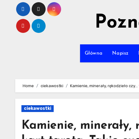
Skip
to
Pozn
content
Główna
Napisz
Home
ciekawostki
Kamienie, minerały, rękodzieło czy…
ciekawostki
Kamienie, minerały, 