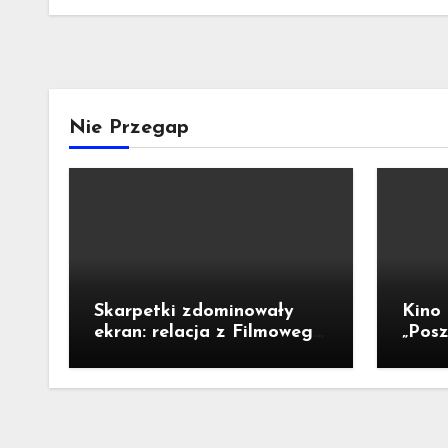
Nie Przegap
Skarpetki zdominowały
Kino
ekran: relacja z Filmowego
„Posz
Poranka dla Dzieci w
poszu
Legnicy