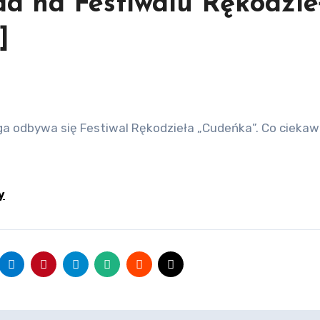
uda na Festiwalu Rękodzie
]
y