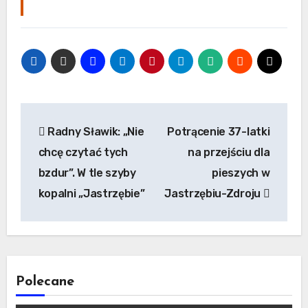
Nawigacja
Radny Sławik: „Nie
Potrącenie 37-latki
wpisu
chcę czytać tych
na przejściu dla
bzdur”. W tle szyby
pieszych w
kopalni „Jastrzębie”
Jastrzębiu-Zdroju
Polecane