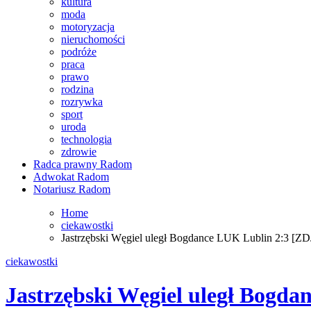
kultura
moda
motoryzacja
nieruchomości
podróże
praca
prawo
rodzina
rozrywka
sport
uroda
technologia
zdrowie
Radca prawny Radom
Adwokat Radom
Notariusz Radom
Home
ciekawostki
Jastrzębski Węgiel uległ Bogdance LUK Lublin 2:3 [Z
ciekawostki
Jastrzębski Węgiel uległ Bogd