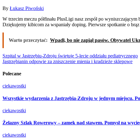
By
Łukasz Piwoński
W trzecim meczu półfinału PlusLigi nasz zespół po wyniszczającym boju uległ 2:3 Bogdance LUK Lublin i to nasi rywale wystąpią w tegorocznym finale. Nasza drużyna zagra zaś o brązowy medal.
Dziękujemy kibicom za wspaniały doping. Pierwsze spotkanie o brąz –
Warto przeczytać:
Wpadł, bo nie zapiął pasów. Obywatel Uk
Nawigacja
Szpital w Jastrzębiu-Zdroju świętuje 5-lecie oddziału pediatrycznego
Jastrzębianin odpowie za zniszczenie mienia i kradzieże sklepowe
wpisu
Polecane
ciekawostki
Wszystkie wydarzenia z Jastrzębia-Zdroju w jednym miejscu. Po
ciekawostki
Żelazny Szlak Rowerowy – zamek nad stawem. Pomysł na wycie
ciekawostki