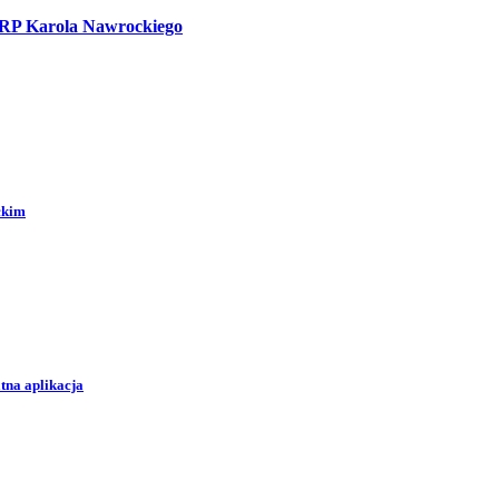
a RP Karola Nawrockiego
ckim
tna aplikacja