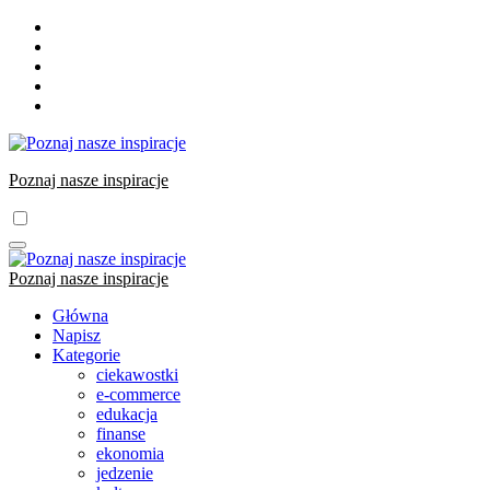
Skip
to
content
Poznaj nasze inspiracje
Poznaj nasze inspiracje
Główna
Napisz
Kategorie
ciekawostki
e-commerce
edukacja
finanse
ekonomia
jedzenie