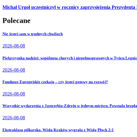
Michał Urgoł uczestniczył w rocznicy zaprzysiężenia Prezydent
Polecane
Nie jesteś sam w trudnych chwilach
2026-08-08
Pielgrzymka nadziei: wspólnota chorych i niepełnosprawnych w Tyńcu Legni
2026-08-08
Fundusze Europejskie czekają – czy jesteś gotowy na rozwój?
2026-08-08
Wszystkie wydarzenia z Jastrzębia-Zdroju w jednym miejscu. Powstała bezpła
2026-08-08
Ekstraklasa piłkarska. Wisła Kraków wygrała z Wisłą Płock 2:1