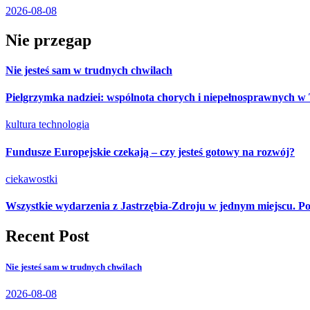
2026-08-08
Nie przegap
Nie jesteś sam w trudnych chwilach
Pielgrzymka nadziei: wspólnota chorych i niepełnosprawnych w
kultura
technologia
Fundusze Europejskie czekają – czy jesteś gotowy na rozwój?
ciekawostki
Wszystkie wydarzenia z Jastrzębia-Zdroju w jednym miejscu. Po
Recent Post
Nie jesteś sam w trudnych chwilach
2026-08-08