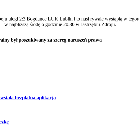
 w najbliższą środę o godzinie 20:30 w Jastrzębiu-Zdroju.
rainy był poszukiwany za szereg naruszeń prawa
wstała bezpłatna aplikacja
czkę