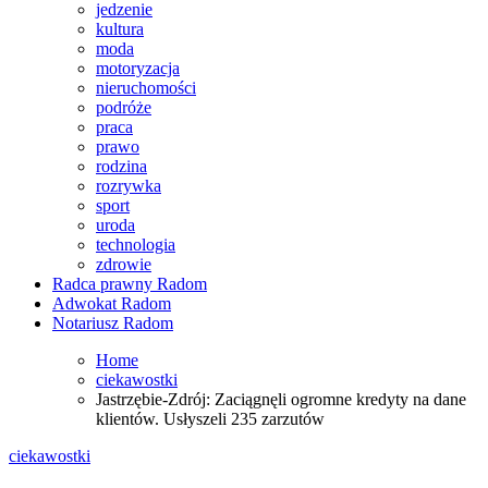
jedzenie
kultura
moda
motoryzacja
nieruchomości
podróże
praca
prawo
rodzina
rozrywka
sport
uroda
technologia
zdrowie
Radca prawny Radom
Adwokat Radom
Notariusz Radom
Home
ciekawostki
Jastrzębie-Zdrój: Zaciągnęli ogromne kredyty na dane
klientów. Usłyszeli 235 zarzutów
ciekawostki