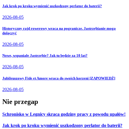
Jak krok po kroku wymienić uszkodzony perlator do baterii?
2026-08-05
Historyczny rajd rowerowy wraca na pogranicze. Jastrzębianie mogą
dołączyć
2026-08-05
Nowe, wspaniałe Jastrzębie? Jak tu będzie za 10 lat?
2026-08-05
Jubileuszowy Fide et Amore wraca do swoich korzeni [ZAPOWIEDŹ]
2026-08-05
Nie przegap
Schronisko w Legnicy skraca godziny pracy z powodu upałów!
Jak krok po kroku wymienić uszkodzony perlator do baterii?