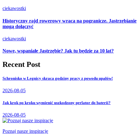
ciekawostki
Historyczny rajd rowerowy wraca na pogranicze. Jastrzębianie
mogą dołączyć
ciekawostki
Nowe, wspaniałe Jastrzębie? Jak tu będzie za 10 lat?
Recent Post
Schronisko w Legnicy skraca godziny pracy z powodu upałów!
2026-08-05
Jak krok po kroku wymienić uszkodzony perlator do baterii?
2026-08-05
Poznaj nasze inspiracje