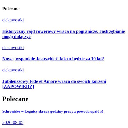
Polecane
ciekawostki
Historyczny rajd rowerowy wraca na pogranicze. Jastrzębianie
mogą dołączyć
ciekawostki
Nowe, wspaniałe Jastrzębie? Jak tu będzie za 10 lat?
ciekawostki
Jubileuszowy Fide et Amore wraca do swoich korzeni
[ZAPOWIEDŹ]
Polecane
Schronisko w Legnicy skraca godziny pracy z powodu upałów!
2026-08-05