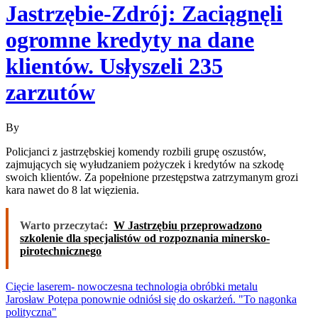
Jastrzębie-Zdrój: Zaciągnęli
ogromne kredyty na dane
klientów. Usłyszeli 235
zarzutów
By
Policjanci z jastrzębskiej komendy rozbili grupę oszustów,
zajmujących się wyłudzaniem pożyczek i kredytów na szkodę
swoich klientów. Za popełnione przestępstwa zatrzymanym grozi
kara nawet do 8 lat więzienia.
Warto przeczytać:
W Jastrzębiu przeprowadzono
szkolenie dla specjalistów od rozpoznania minersko-
pirotechnicznego
Nawigacja
Cięcie laserem- nowoczesna technologia obróbki metalu
Jarosław Potępa ponownie odniósł się do oskarżeń. "To nagonka
wpisu
polityczna"