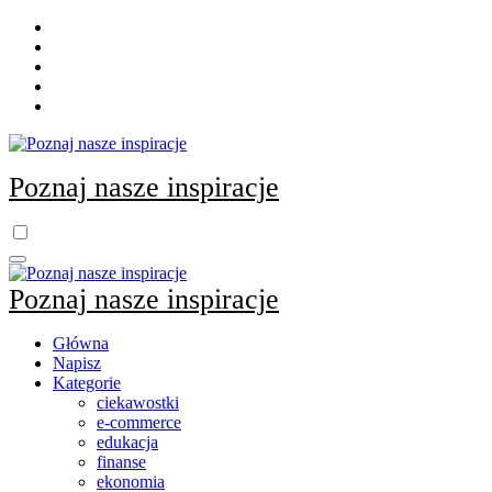
Skip
to
content
Poznaj nasze inspiracje
Poznaj nasze inspiracje
Główna
Napisz
Kategorie
ciekawostki
e-commerce
edukacja
finanse
ekonomia