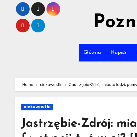
Skip
to
Pozn
content
Główna
Napisz
Home
ciekawostki
Jastrzębie-Zdrój: miasto ludzi, pomy
ciekawostki
Jastrzębie-Zdrój: mia