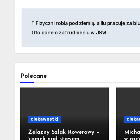
Nawigacja
Fizyczni robią pod ziemią, a ilu pracuje za b
wpisu
Oto dane o zatrudnieniu w JSW
Polecane
ciekawostki
cieka
Żelazny Szlak Rowerowy –
Micha
zamek nad stawem.
w roc