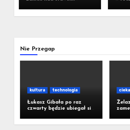
Pomysł na wycieczkę
Prezy
Nawr
Nie Przegap
kultura
technologia
ciek
Łukasz Gibała po raz
Żela
czwarty będzie ubiegał się
zame
o urząd prezydenta
Pomy
Krakowa