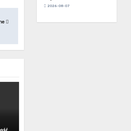
2026-08-07
ane
ość,