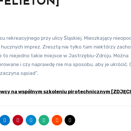
 [FELIETON]
h hucznych imprez. Zresztą nie tylko tam niektórzy zach
le to niejedno takie miejsce w Jastrzębiu-Zdroju. Można
erowane i czy naprawdę nie ma sposobu, aby je ukrócić.
zaczyna sąsiad”.
kowcy na wspólnym szkoleniu pirotechnicznym [ZDJĘCI