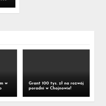
yzysu
um w
Grant 100 tys. zł na rozwój
o
poradni w Chojnowie!