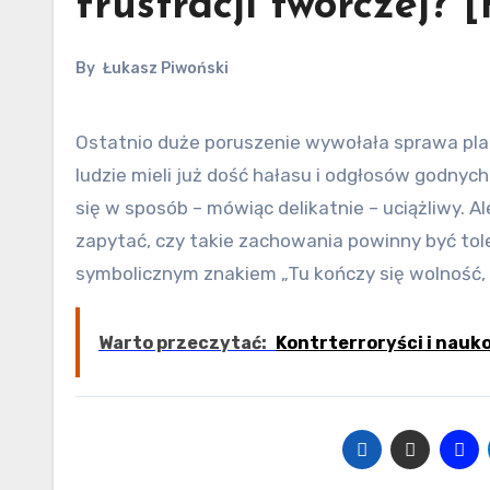
frustracji twórczej?
By
Łukasz Piwoński
Ostatnio duże poruszenie wywołała sprawa placu rekreacyjnego przy ulicy Śląskiej. Mieszkający nieopodal
ludzie mieli już dość hałasu i odgłosów godnyc
się w sposób – mówiąc delikatnie – uciążliwy. A
zapytać, czy takie zachowania powinny być tol
symbolicznym znakiem „Tu kończy się wolność, 
Warto przeczytać:
Kontrterroryści i nau