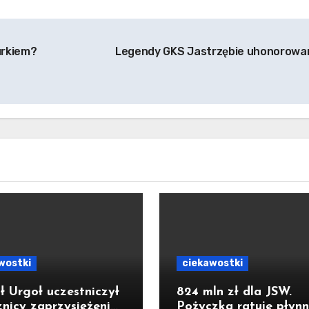
iurkiem?
Legendy GKS Jastrzębie uhonorow
wostki
ciekawostki
ł Urgoł uczestniczył
824 mln zł dla JSW.
znicy zaprzysiężenia
Pożyczka ratuje płynn