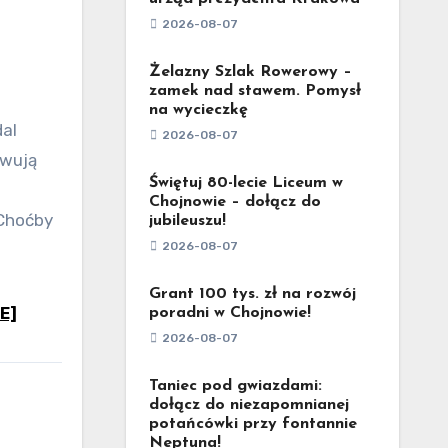
2026-08-07
Żelazny Szlak Rowerowy –
zamek nad stawem. Pomysł
na wycieczkę
2026-08-07
owują
Świętuj 80-lecie Liceum w
Chojnowie – dołącz do
 Choćby
jubileuszu!
2026-08-07
Grant 100 tys. zł na rozwój
E]
poradni w Chojnowie!
2026-08-07
Taniec pod gwiazdami:
dołącz do niezapomnianej
potańcówki przy fontannie
Neptuna!