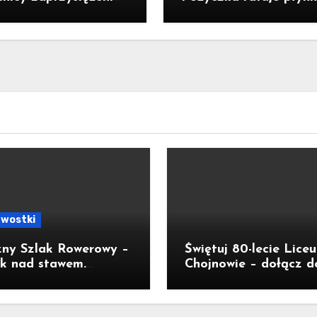
denta RP Karola
ale nie zatrzymuje kr
ockiego
awostki
zny Szlak Rowerowy –
Świętuj 80-lecie Lice
k nad stawem.
Chojnowie – dołącz d
sł na wycieczkę
jubileuszu!