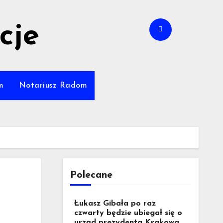
cje
m
Notariusz Radom
Polecane
Łukasz Gibała po raz
czwarty będzie ubiegał się o
urząd prezydenta Krakowa