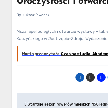
Uroczystości i otwar
By
Łukasz Piwoński
Msza, apel poległych i otwarcie wystawy – tak wyglądał poniedziałkowy program wizyty Jarosława
Kaczyńskiego w Jastrzębiu-Zdroju. Wydarzenie 
Warto przeczytać:
Czas na studia! Akade
Nawigacja
Startuje sezon rowerów miejskich. 150 jed
wpisu