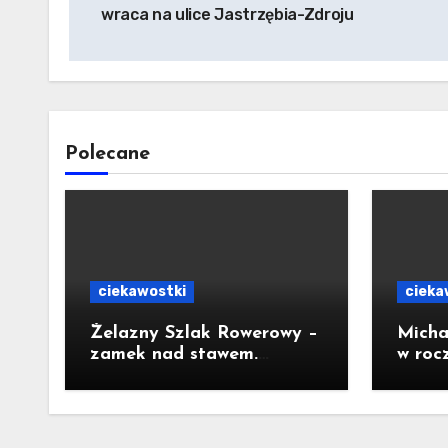
wraca na ulice Jastrzębia-Zdroju
Polecane
ciekawostki
cieka
Żelazny Szlak Rowerowy –
Micha
zamek nad stawem.
w roc
Pomysł na wycieczkę
Prezy
Nawr