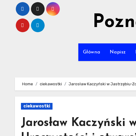
Skip
to
Pozn
content
Główna
Napisz
Home
ciekawostki
Jarosław Kaczyński w Jastrzębiu-Zd
ciekawostki
Jarosław Kaczyński w