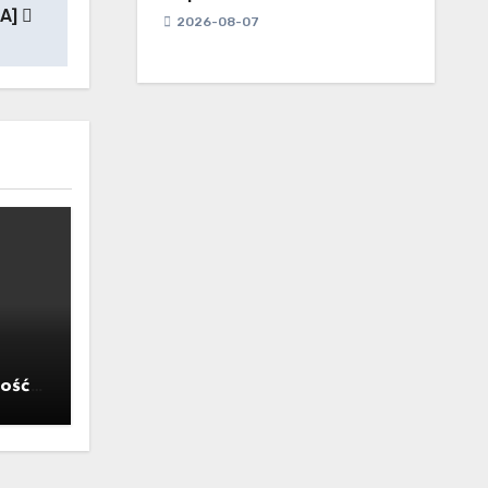
IA]
2026-08-07
ość,
yzysu