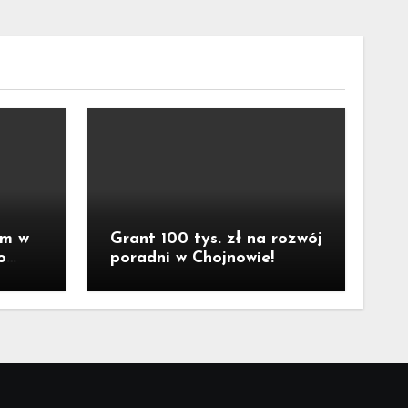
um w
Grant 100 tys. zł na rozwój
o
poradni w Chojnowie!