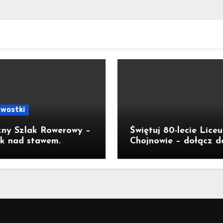
awostki
zny Szlak Rowerowy –
Świętuj 80-lecie Lice
k nad stawem.
Chojnowie – dołącz d
sł na wycieczkę
jubileuszu!