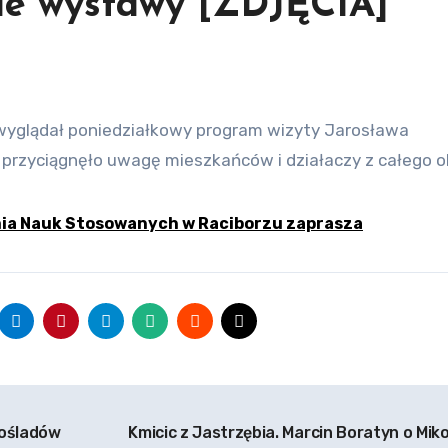
cie wystawy [ZDJĘCIA]
przyciągnęło uwagę mieszkańców i działaczy z całego o
mia Nauk Stosowanych w Raciborzu zaprasza
nośladów
Kmicic z Jastrzębia. Marcin Boratyn o Miko