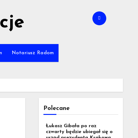
cje
m
Notariusz Radom
Polecane
Łukasz Gibała po raz
czwarty będzie ubiegał się o
urząd prezydenta Krakowa