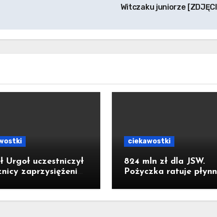
Witczaku juniorze [ZDJĘC
wostki
ciekawostki
ł Urgoł uczestniczył
824 mln zł dla JSW.
znicy zaprzysiężenia
Pożyczka ratuje płynn
denta RP Karola
ale nie zatrzymuje kr
ockiego