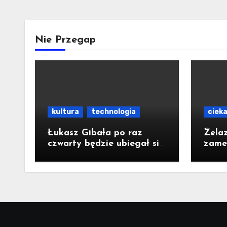
Nie Przegap
kultura
technologia
ciek
Łukasz Gibała po raz
Żela
czwarty będzie ubiegał się
zame
o urząd prezydenta
Pomy
Krakowa