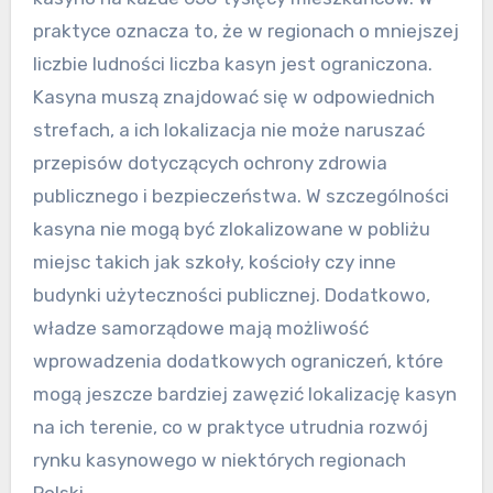
praktyce oznacza to, że w regionach o mniejszej
liczbie ludności liczba kasyn jest ograniczona.
Kasyna muszą znajdować się w odpowiednich
strefach, a ich lokalizacja nie może naruszać
przepisów dotyczących ochrony zdrowia
publicznego i bezpieczeństwa. W szczególności
kasyna nie mogą być zlokalizowane w pobliżu
miejsc takich jak szkoły, kościoły czy inne
budynki użyteczności publicznej. Dodatkowo,
władze samorządowe mają możliwość
wprowadzenia dodatkowych ograniczeń, które
mogą jeszcze bardziej zawęzić lokalizację kasyn
na ich terenie, co w praktyce utrudnia rozwój
rynku kasynowego w niektórych regionach
Polski.