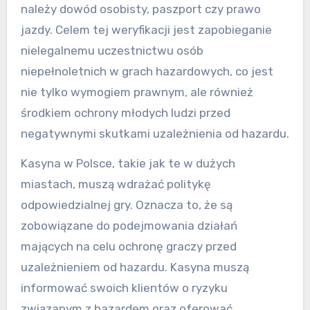
należy dowód osobisty, paszport czy prawo
jazdy. Celem tej weryfikacji jest zapobieganie
nielegalnemu uczestnictwu osób
niepełnoletnich w grach hazardowych, co jest
nie tylko wymogiem prawnym, ale również
środkiem ochrony młodych ludzi przed
negatywnymi skutkami uzależnienia od hazardu.
Kasyna w Polsce, takie jak te w dużych
miastach, muszą wdrażać politykę
odpowiedzialnej gry. Oznacza to, że są
zobowiązane do podejmowania działań
mających na celu ochronę graczy przed
uzależnieniem od hazardu. Kasyna muszą
informować swoich klientów o ryzyku
związanym z hazardem oraz oferować