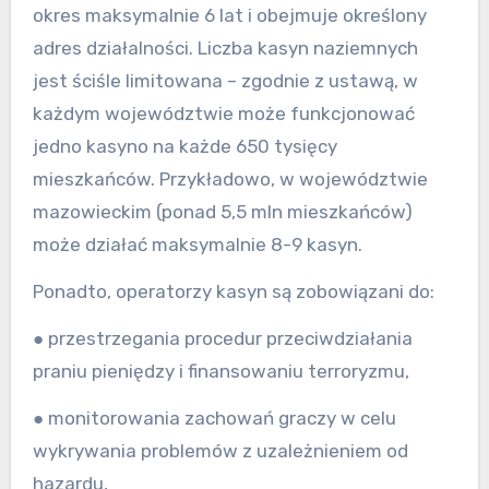
okres maksymalnie 6 lat i obejmuje określony
adres działalności. Liczba kasyn naziemnych
jest ściśle limitowana – zgodnie z ustawą, w
każdym województwie może funkcjonować
jedno kasyno na każde 650 tysięcy
mieszkańców. Przykładowo, w województwie
mazowieckim (ponad 5,5 mln mieszkańców)
może działać maksymalnie 8-9 kasyn.
Ponadto, operatorzy kasyn są zobowiązani do:
● przestrzegania procedur przeciwdziałania
praniu pieniędzy i finansowaniu terroryzmu,
● monitorowania zachowań graczy w celu
wykrywania problemów z uzależnieniem od
hazardu,