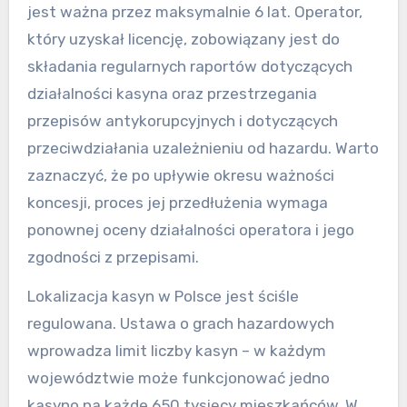
jest ważna przez maksymalnie 6 lat. Operator,
który uzyskał licencję, zobowiązany jest do
składania regularnych raportów dotyczących
działalności kasyna oraz przestrzegania
przepisów antykorupcyjnych i dotyczących
przeciwdziałania uzależnieniu od hazardu. Warto
zaznaczyć, że po upływie okresu ważności
koncesji, proces jej przedłużenia wymaga
ponownej oceny działalności operatora i jego
zgodności z przepisami.
Lokalizacja kasyn w Polsce jest ściśle
regulowana. Ustawa o grach hazardowych
wprowadza limit liczby kasyn – w każdym
województwie może funkcjonować jedno
kasyno na każde 650 tysięcy mieszkańców. W