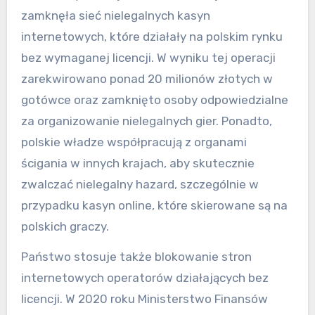
zamknęła sieć nielegalnych kasyn
internetowych, które działały na polskim rynku
bez wymaganej licencji. W wyniku tej operacji
zarekwirowano ponad 20 milionów złotych w
gotówce oraz zamknięto osoby odpowiedzialne
za organizowanie nielegalnych gier. Ponadto,
polskie władze współpracują z organami
ścigania w innych krajach, aby skutecznie
zwalczać nielegalny hazard, szczególnie w
przypadku kasyn online, które skierowane są na
polskich graczy.
Państwo stosuje także blokowanie stron
internetowych operatorów działających bez
licencji. W 2020 roku Ministerstwo Finansów