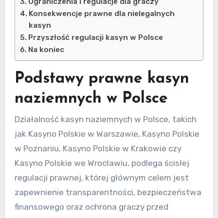
Ograniczenia i regulacje dla graczy
Konsekwencje prawne dla nielegalnych
kasyn
Przyszłość regulacji kasyn w Polsce
Na koniec
Podstawy prawne kasyn
naziemnych w Polsce
Działalność kasyn naziemnych w Polsce, takich
jak Kasyno Polskie w Warszawie, Kasyno Polskie
w Poznaniu, Kasyno Polskie w Krakowie czy
Kasyno Polskie we Wrocławiu, podlega ścisłej
regulacji prawnej, której głównym celem jest
zapewnienie transparentności, bezpieczeństwa
finansowego oraz ochrona graczy przed