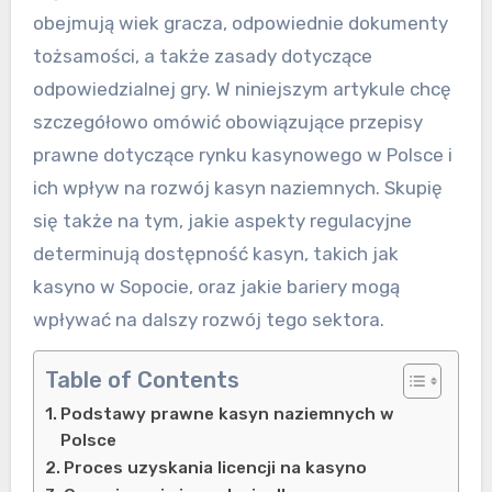
obejmują wiek gracza, odpowiednie dokumenty
tożsamości, a także zasady dotyczące
odpowiedzialnej gry. W niniejszym artykule chcę
szczegółowo omówić obowiązujące przepisy
prawne dotyczące rynku kasynowego w Polsce i
ich wpływ na rozwój kasyn naziemnych. Skupię
się także na tym, jakie aspekty regulacyjne
determinują dostępność kasyn, takich jak
kasyno w Sopocie, oraz jakie bariery mogą
wpływać na dalszy rozwój tego sektora.
Table of Contents
Podstawy prawne kasyn naziemnych w
Polsce
Proces uzyskania licencji na kasyno