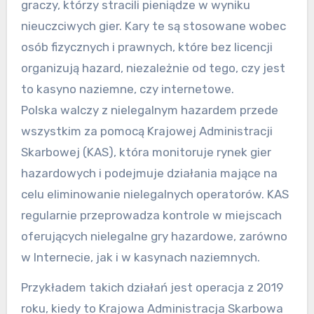
graczy, którzy stracili pieniądze w wyniku
nieuczciwych gier. Kary te są stosowane wobec
osób fizycznych i prawnych, które bez licencji
organizują hazard, niezależnie od tego, czy jest
to kasyno naziemne, czy internetowe.
Polska walczy z nielegalnym hazardem przede
wszystkim za pomocą Krajowej Administracji
Skarbowej (KAS), która monitoruje rynek gier
hazardowych i podejmuje działania mające na
celu eliminowanie nielegalnych operatorów. KAS
regularnie przeprowadza kontrole w miejscach
oferujących nielegalne gry hazardowe, zarówno
w Internecie, jak i w kasynach naziemnych.
Przykładem takich działań jest operacja z 2019
roku, kiedy to Krajowa Administracja Skarbowa