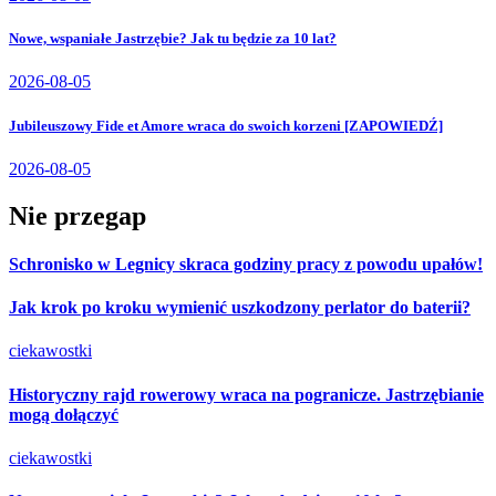
Nowe, wspaniałe Jastrzębie? Jak tu będzie za 10 lat?
2026-08-05
Jubileuszowy Fide et Amore wraca do swoich korzeni [ZAPOWIEDŹ]
2026-08-05
Nie przegap
Schronisko w Legnicy skraca godziny pracy z powodu upałów!
Jak krok po kroku wymienić uszkodzony perlator do baterii?
ciekawostki
Historyczny rajd rowerowy wraca na pogranicze. Jastrzębianie
mogą dołączyć
ciekawostki