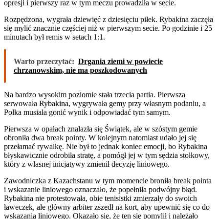
opresji i pierwszy raz w tym meczu prowadziła w secie.
Rozpędzona, wygrała dziewięć z dziesięciu piłek. Rybakina zaczęła
się mylić znacznie częściej niż w pierwszym secie. Po godzinie i 25
minutach był remis w setach 1:1.
Warto przeczytać:
Drgania ziemi w powiecie
chrzanowskim, nie ma poszkodowanych
Na bardzo wysokim poziomie stała trzecia partia. Pierwsza
serwowała Rybakina, wygrywała gemy przy własnym podaniu, a
Polka musiała gonić wynik i odpowiadać tym samym.
Pierwsza w opałach znalazła się Świątek, ale w szóstym gemie
obroniła dwa break pointy. W kolejnym natomiast udało jej się
przełamać rywalkę. Nie był to jednak koniec emocji, bo Rybakina
błyskawicznie odrobiła stratę, a pomógł jej w tym sędzia stołkowy,
który z własnej inicjatywy zmienił decyzję liniowego.
Zawodniczka z Kazachstanu w tym momencie broniła break pointa
i wskazanie liniowego oznaczało, że popełniła podwójny błąd.
Rybakina nie protestowała, obie tenisistki zmierzały do swoich
ławeczek, ale glówny arbiter zszedł na kort, aby upewnić się co do
wskazania liniowego. Okazało się, że ten się pomylił i należało