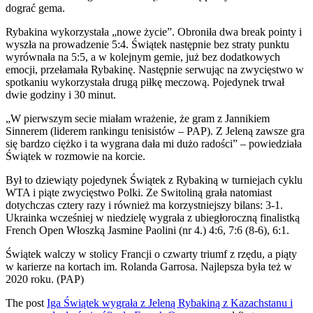
dograć gema.
Rybakina wykorzystała „nowe życie”. Obroniła dwa break pointy i
wyszła na prowadzenie 5:4. Świątek następnie bez straty punktu
wyrównała na 5:5, a w kolejnym gemie, już bez dodatkowych
emocji, przełamała Rybakinę. Następnie serwując na zwycięstwo w
spotkaniu wykorzystała drugą piłkę meczową. Pojedynek trwał
dwie godziny i 30 minut.
„W pierwszym secie miałam wrażenie, że gram z Jannikiem
Sinnerem (liderem rankingu tenisistów – PAP). Z Jeleną zawsze gra
się bardzo ciężko i ta wygrana dała mi dużo radości” – powiedziała
Świątek w rozmowie na korcie.
Był to dziewiąty pojedynek Świątek z Rybakiną w turniejach cyklu
WTA i piąte zwycięstwo Polki. Ze Switoliną grała natomiast
dotychczas cztery razy i również ma korzystniejszy bilans: 3-1.
Ukrainka wcześniej w niedzielę wygrała z ubiegłoroczną finalistką
French Open Włoszką Jasmine Paolini (nr 4.) 4:6, 7:6 (8-6), 6:1.
Świątek walczy w stolicy Francji o czwarty triumf z rzędu, a piąty
w karierze na kortach im. Rolanda Garrosa. Najlepsza była też w
2020 roku. (PAP)
The post
Iga Świątek wygrała z Jeleną Rybakiną z Kazachstanu i