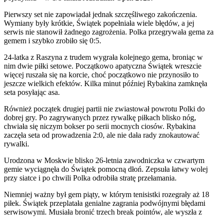
Pierwszy set nie zapowiadał jednak szczęśliwego zakończenia.
Wymiany były krótkie, Świątek popełniała wiele błędów, a jej
serwis nie stanowił żadnego zagrożenia. Polka przegrywała gema za
gemem i szybko zrobiło się 0:5.
24-latka z Raszyna z trudem wygrała kolejnego gema, broniąc w
nim dwie piłki setowe. Początkowo apatyczna Świątek wreszcie
więcej ruszała się na korcie, choć początkowo nie przynosiło to
jeszcze wielkich efektów. Kilka minut później Rybakina zamknęła
seta posyłając asa.
Również początek drugiej partii nie zwiastował powrotu Polki do
dobrej gry. Po zagrywanych przez rywalkę piłkach blisko nóg,
chwiała się niczym bokser po serii mocnych ciosów. Rybakina
zaczęła seta od prowadzenia 2:0, ale nie dała rady znokautować
rywalki.
Urodzona w Moskwie blisko 26-letnia zawodniczka w czwartym
gemie wyciągnęła do Świątek pomocną dłoń. Zepsuła łatwy wolej
przy siatce i po chwili Polka odrobiła stratę przełamania.
Niemniej ważny był gem piąty, w którym tenisistki rozegrały aż 18
piłek. Świątek przeplatała genialne zagrania podwójnymi błędami
serwisowymi. Musiała bronić trzech break pointów, ale wyszła z