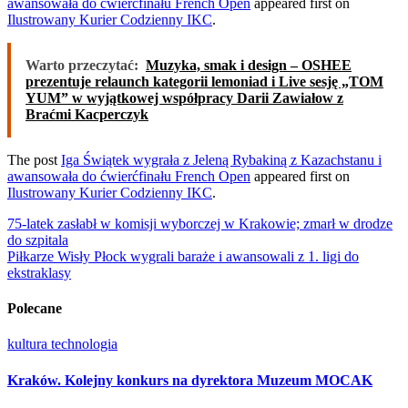
awansowała do ćwierćfinału French Open
appeared first on
Ilustrowany Kurier Codzienny IKC
.
Warto przeczytać:
Muzyka, smak i design – OSHEE
prezentuje relaunch kategorii lemoniad i Live sesję „TOM
YUM” w wyjątkowej współpracy Darii Zawiałow z
Braćmi Kacperczyk
The post
Iga Świątek wygrała z Jeleną Rybakiną z Kazachstanu i
awansowała do ćwierćfinału French Open
appeared first on
Ilustrowany Kurier Codzienny IKC
.
Nawigacja
75-latek zasłabł w komisji wyborczej w Krakowie; zmarł w drodze
do szpitala
wpisu
Piłkarze Wisły Płock wygrali baraże i awansowali z 1. ligi do
ekstraklasy
Polecane
kultura
technologia
Kraków. Kolejny konkurs na dyrektora Muzeum MOCAK