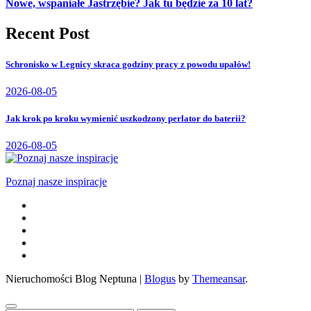
Nowe, wspaniałe Jastrzębie? Jak tu będzie za 10 lat?
Recent Post
Schronisko w Legnicy skraca godziny pracy z powodu upałów!
2026-08-05
Jak krok po kroku wymienić uszkodzony perlator do baterii?
2026-08-05
Poznaj nasze inspiracje
Nieruchomości Blog Neptuna
|
Blogus
by
Themeansar
.