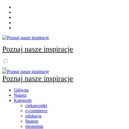
Skip
to
content
Poznaj nasze inspiracje
Poznaj nasze inspiracje
Główna
Napisz
Kategorie
ciekawostki
e-commerce
edukacja
finanse
ekonomia