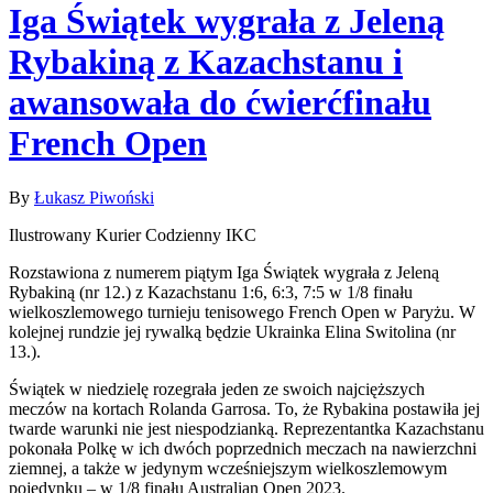
Iga Świątek wygrała z Jeleną
Rybakiną z Kazachstanu i
awansowała do ćwierćfinału
French Open
By
Łukasz Piwoński
Ilustrowany Kurier Codzienny IKC
Rozstawiona z numerem piątym Iga Świątek wygrała z Jeleną
Rybakiną (nr 12.) z Kazachstanu 1:6, 6:3, 7:5 w 1/8 finału
wielkoszlemowego turnieju tenisowego French Open w Paryżu. W
kolejnej rundzie jej rywalką będzie Ukrainka Elina Switolina (nr
13.).
Świątek w niedzielę rozegrała jeden ze swoich najcięższych
meczów na kortach Rolanda Garrosa. To, że Rybakina postawiła jej
twarde warunki nie jest niespodzianką. Reprezentantka Kazachstanu
pokonała Polkę w ich dwóch poprzednich meczach na nawierzchni
ziemnej, a także w jedynym wcześniejszym wielkoszlemowym
pojedynku – w 1/8 finału Australian Open 2023.