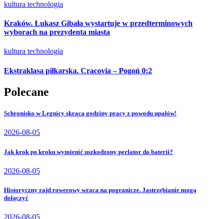
kultura
technologia
Kraków. Łukasz Gibała wystartuje w przedterminowych
wyborach na prezydenta miasta
kultura
technologia
Ekstraklasa piłkarska. Cracovia – Pogoń 0:2
Polecane
Schronisko w Legnicy skraca godziny pracy z powodu upałów!
2026-08-05
Jak krok po kroku wymienić uszkodzony perlator do baterii?
2026-08-05
Historyczny rajd rowerowy wraca na pogranicze. Jastrzębianie mogą
dołączyć
2026-08-05