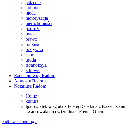
jedzenie
kultura
moda
motoryzacja
nieruchomości
podróże
praca
prawo
rodzina
rozrywka
sport
uroda
technologia
zdrowie
Radca prawny Radom
Adwokat Radom
Notariusz Radom
Home
kultura
Iga Świątek wygrała z Jeleną Rybakiną z Kazachstanu i
awansowała do ćwierćfinału French Open
kultura
technologia