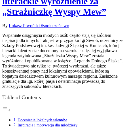
literackie wyróżnienie za
„Strażniczkę Wyspy Mew”
By
Łukasz Piwoński
#społeczeństwo
Wspaniałe osiągnięcia młodych osób często stają się źródłem
inspiracji dla innych. Tak jest w przypadku Igi Siwoń, uczennicy ze
Szkoły Podstawowej im. św. Jadwigi Śląskiej w Kunicach, której
literacki talent został doceniony na szeroką skalę. Jej wyjątkowa
legenda zatytułowana „Strażniczka Wyspy Mew” została
wyróżniona i opublikowana w książce „Legendy Dolnego Śląska”.
To świadectwo nie tylko jej twórczej wyobraźni, ale także
konsekwentnej pracy nad lokalnymi opowieściami, które są
bogatym dziedzictwem kulturowym naszego regionu. Zasłużone
gratulacje dla Igi, której pasja i determinacja prowadzą do
znaczących sukcesów literackich.
Table of Contents
Docenienie lokalnych talentów
Inspiracja i motywacja dla młodzieży