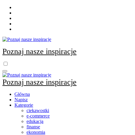
Skip
to
content
Poznaj nasze inspiracje
Poznaj nasze inspiracje
Główna
Napisz
Kategorie
ciekawostki
e-commerce
edukacja
finanse
ekonomia