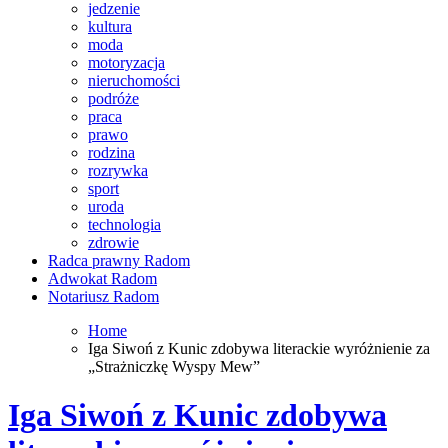
jedzenie
kultura
moda
motoryzacja
nieruchomości
podróże
praca
prawo
rodzina
rozrywka
sport
uroda
technologia
zdrowie
Radca prawny Radom
Adwokat Radom
Notariusz Radom
Home
Iga Siwoń z Kunic zdobywa literackie wyróżnienie za
„Strażniczkę Wyspy Mew”
Iga Siwoń z Kunic zdobywa