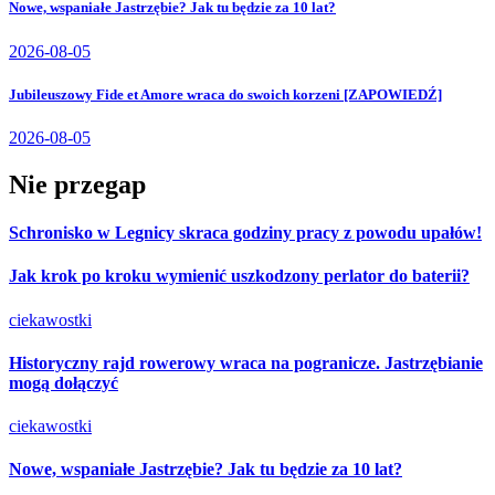
Nowe, wspaniałe Jastrzębie? Jak tu będzie za 10 lat?
2026-08-05
Jubileuszowy Fide et Amore wraca do swoich korzeni [ZAPOWIEDŹ]
2026-08-05
Nie przegap
Schronisko w Legnicy skraca godziny pracy z powodu upałów!
Jak krok po kroku wymienić uszkodzony perlator do baterii?
ciekawostki
Historyczny rajd rowerowy wraca na pogranicze. Jastrzębianie
mogą dołączyć
ciekawostki
Nowe, wspaniałe Jastrzębie? Jak tu będzie za 10 lat?