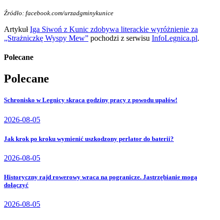
Źródło: facebook.com/urzadgminykunice
Artykuł
Iga Siwoń z Kunic zdobywa literackie wyróżnienie za
„Strażniczkę Wyspy Mew”
pochodzi z serwisu
InfoLegnica.pl
.
Polecane
Polecane
Schronisko w Legnicy skraca godziny pracy z powodu upałów!
2026-08-05
Jak krok po kroku wymienić uszkodzony perlator do baterii?
2026-08-05
Historyczny rajd rowerowy wraca na pogranicze. Jastrzębianie mogą
dołączyć
2026-08-05