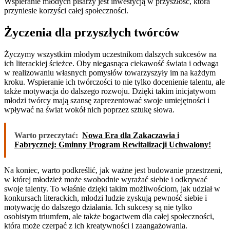
Wspieranie młodych pisarzy jest inwestycją w przyszłość, która
przyniesie korzyści całej społeczności.
Życzenia dla przyszłych twórców
Życzymy wszystkim młodym uczestnikom dalszych sukcesów na
ich literackiej ścieżce. Oby niegasnąca ciekawość świata i odwaga
w realizowaniu własnych pomysłów towarzyszyły im na każdym
kroku. Wspieranie ich twórczości to nie tylko docenienie talentu, ale
także motywacja do dalszego rozwoju. Dzięki takim inicjatywom
młodzi twórcy mają szansę zaprezentować swoje umiejętności i
wpływać na świat wokół nich poprzez sztukę słowa.
Warto przeczytać:
Nowa Era dla Zakaczawia i
Fabrycznej: Gminny Program Rewitalizacji Uchwalony!
Na koniec, warto podkreślić, jak ważne jest budowanie przestrzeni,
w której młodzież może swobodnie wyrażać siebie i odkrywać
swoje talenty. To właśnie dzięki takim możliwościom, jak udział w
konkursach literackich, młodzi ludzie zyskują pewność siebie i
motywację do dalszego działania. Ich sukcesy są nie tylko
osobistym triumfem, ale także bogactwem dla całej społeczności,
która może czerpać z ich kreatywności i zaangażowania.