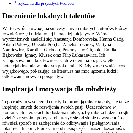
Życzenia dla przyszłych twórców
Docenienie lokalnych talentów
Warto zwrócić uwagę na sukcesy innych młodych autorów, którzy
również wzięli udział w tej literackiej inicjatywie. Wśród
wyróżnionych znaleźli się: Anastazja Dombrovska, Hanna Ożóg,
Adam Polowy, Urszula Poręba, Amelia Tokarek, Martyna
Narkiewicz, Karolina Głęboka, Przemysław Głęboki, Emilia
Bąkowska, Ignacy Klusek oraz Filip Łukaszewicz. Ich
zaangażowanie i kreatywność są dowodem na to, jak wielki
potencjał drzemie w młodym pokoleniu. Każdy z nich wniósł coś
wyjątkowego, pokazując, że literatura ma moc łączenia ludzi i
odkrywania nowych perspektyw.
Inspiracja i motywacja dla młodzieży
Tego rodzaju wydarzenia nie tylko promują młode talenty, ale także
inspirują innych do rozwijania swoich pasji. Uczestnictwo w
konkursach literackich to doskonała okazja, by młodzi ludzie mogli
dzielić się swoimi pomysłami i uczyć się od siebie nawzajem. To
również sposób na zachęcanie do odkrywania i pielęgnowania
lokalnych historii, które są nieodłączną częścią naszej tożsamości.