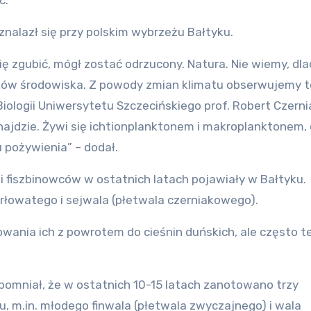
c.
nalazł się przy polskim wybrzeżu Bałtyku.
ię zgubić, mógł zostać odrzucony. Natura. Nie wiemy, dl
ków środowiska. Z powody zmian klimatu obserwujemy t
Biologii Uniwersytetu Szczecińskiego prof. Robert Czerni
ajdzie. Żywi się ichtionplanktonem i makroplanktonem, 
 pożywienia” – dodał.
i fiszbinowców w ostatnich latach pojawiały w Bałtyku.
łowatego i sejwala (płetwala czerniakowego).
ania ich z powrotem do cieśnin duńskich, ale często te
pomniał, że w ostatnich 10-15 latach zanotowano trzy
, m.in. młodego finwala (płetwala zwyczajnego) i wala