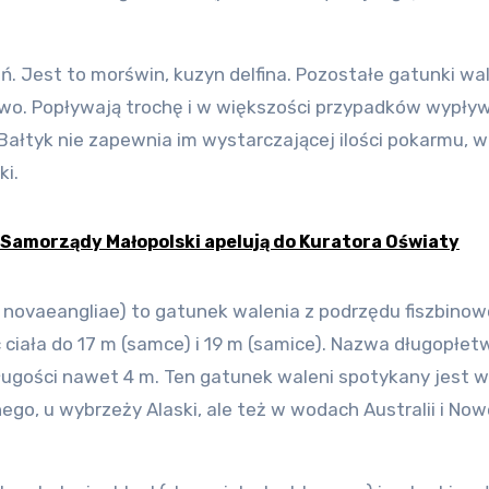
. Jest to morświn, kuzyn delfina. Pozostałe gatunki wal
ciowo. Popływają trochę i w większości przypadków wypływ
 Bałtyk nie zapewnia im wystarczającej ilości pokarmu, w
ki.
. Samorządy Małopolski apelują do Kuratora Oświaty
novaeangliae) to gatunek walenia z podrzędu fiszbinow
ciała do 17 m (samce) i 19 m (samice). Nazwa długopłet
ługości nawet 4 m. Ten gatunek waleni spotykany jest w
o, u wybrzeży Alaski, ale też w wodach Australii i Now