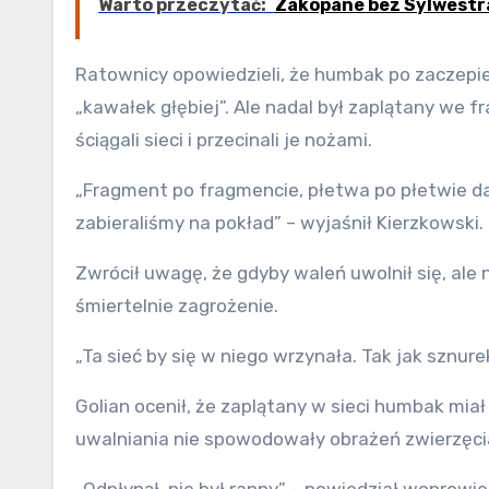
Warto przeczytać:
Zakopane bez Sylwestr
Ratownicy opowiedzieli, że humbak po zaczepien
„kawałek głębiej”. Ale nadal był zaplątany we 
ściągali sieci i przecinali je nożami.
„Fragment po fragmencie, płetwa po płetwie dał
zabieraliśmy na pokład” – wyjaśnił Kierzkowski.
Zwrócił uwagę, że gdyby waleń uwolnił się, ale n
śmiertelnie zagrożenie.
„Ta sieć by się w niego wrzynała. Tak jak sznure
Golian ocenił, że zaplątany w sieci humbak miał 7
uwalniania nie spowodowały obrażeń zwierzęci