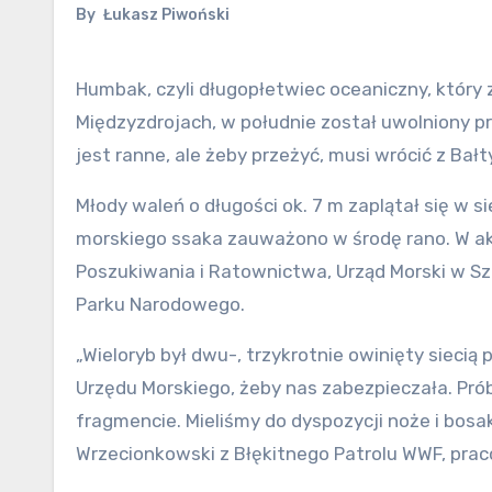
By
Łukasz Piwoński
Humbak, czyli długopłetwiec oceaniczny, który zaplątał się w sieci rybackie kilkaset metrów od brzegu w
Międzyzdrojach, w południe został uwolniony p
jest ranne, ale żeby przeżyć, musi wrócić z Bałt
Młody waleń o długości ok. 7 m zaplątał się w s
morskiego ssaka zauważono w środę rano. W a
Poszukiwania i Ratownictwa, Urząd Morski w Szc
Parku Narodowego.
„Wieloryb był dwu-, trzykrotnie owinięty siecią 
Urzędu Morskiego, żeby nas zabezpieczała. Pró
fragmencie. Mieliśmy do dyspozycji noże i bos
Wrzecionkowski z Błękitnego Patrolu WWF, pra