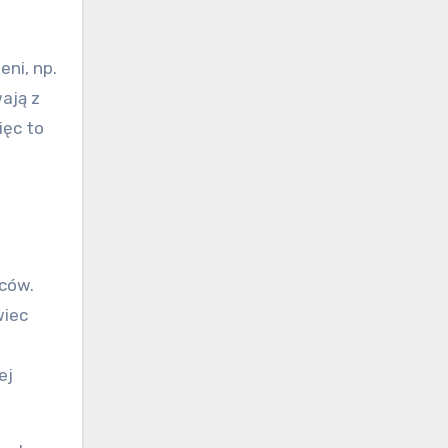
eni, np.
ają z
ięc to
ców.
wiec
ej