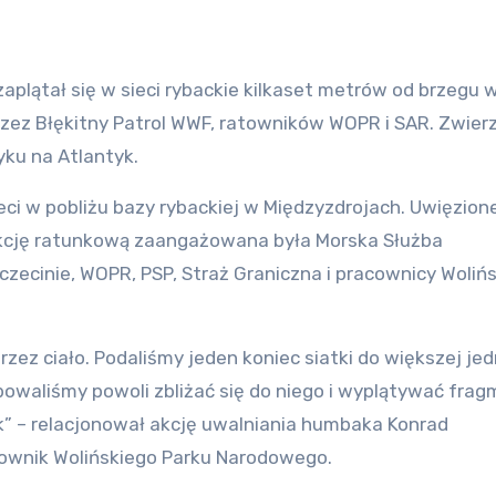
rzez Błękitny Patrol WWF, ratowników WOPR i SAR. Zwierz
yku na Atlantyk.
ieci w pobliżu bazy rybackiej w Międzyzdrojach. Uwięzion
kcję ratunkową zaangażowana była Morska Służba
zecinie, WOPR, PSP, Straż Graniczna i pracownicy Woliń
przez ciało. Podaliśmy jeden koniec siatki do większej je
bowaliśmy powoli zbliżać się do niego i wyplątywać fra
ak” – relacjonował akcję uwalniania humbaka Konrad
cownik Wolińskiego Parku Narodowego.