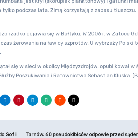
mbaka jest kryl (skorupiak planktonowy) i gatunki ma
tylko podczas lata. Zimą korzystają z zapasu tłuszczu, 
zo rzadko pojawia się w Bałtyku. W 2006 r. w Zatoce Gd
s żerowania na ławicy szprotów. U wybrzeży Polski t
.
tał się w sieci w okolicy Międzyzdrojów, opublikował w 
Służby Poszukiwania i Ratownictwa Sebastian Kluska. (P
do Sofii
Tarnów. 60 pseudokibiców odpowie przed sąde