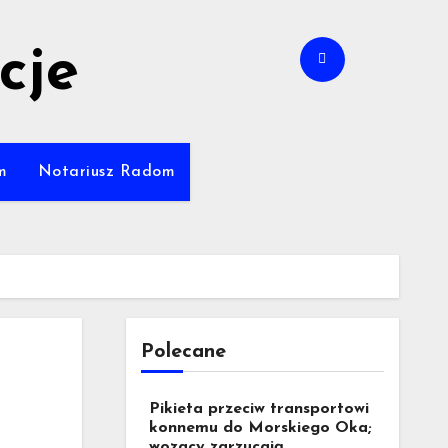
cje
m
Notariusz Radom
Polecane
Pikieta przeciw transportowi
konnemu do Morskiego Oka;
wozacy zarzucają