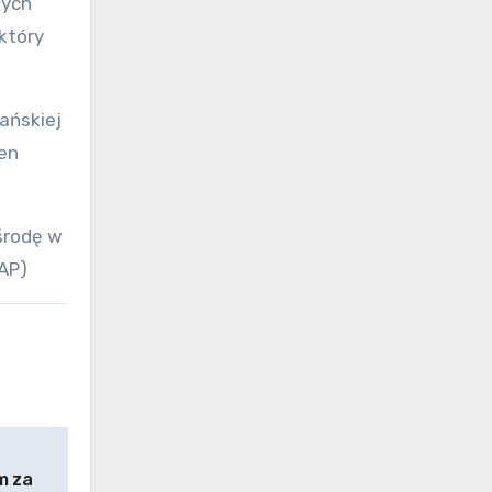
łych
który
ańskiej
en
środę w
AP)
m za