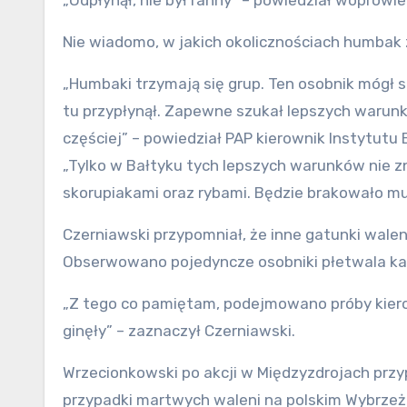
„Odpłynął, nie był ranny” – powiedział woprowie
Nie wiadomo, w jakich okolicznościach humbak z
„Humbaki trzymają się grup. Ten osobnik mógł s
tu przypłynął. Zapewne szukał lepszych warun
częściej” – powiedział PAP kierownik Instytutu 
„Tylko w Bałtyku tych lepszych warunków nie zn
skorupiakami oraz rybami. Będzie brakowało mu
Czerniawski przypomniał, że inne gatunki walen
Obserwowano pojedyncze osobniki płetwala kar
„Z tego co pamiętam, podejmowano próby kierow
ginęły” – zaznaczył Czerniawski.
Wrzecionkowski po akcji w Międzyzdrojach przy
przypadki martwych waleni na polskim Wybrzeżu