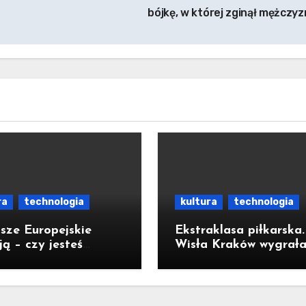
bójkę, w której zginął mężczy
ra
technologia
kultura
technologia
sze Europejskie
Ekstraklasa piłkarska.
ją – czy jesteś
Wisła Kraków wygrała
y na rozwój?
Wisłą Płock 2:1