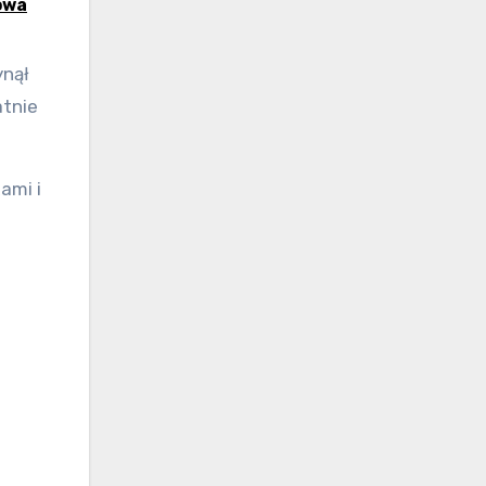
owa
ynął
atnie
ami i