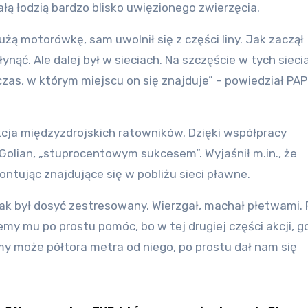
ą łodzią bardzo blisko uwięzionego zwierzęcia.
żą motorówkę, sam uwolnił się z części liny. Jak zaczął
łynąć. Ale dalej był w sieciach. Na szczęście w tych sieci
czas, w którym miejscu on się znajduje” – powiedział PAP
 akcja międzyzdrojskich ratowników. Dzięki współpracy
ł Golian, „stuprocentowym sukcesem”. Wyjaśnił m.in., że
ntując znajdujące się w pobliżu sieci pławne.
ak był dosyć zestresowany. Wierzgał, machał płetwami. 
my mu po prostu pomóc, bo w tej drugiej części akcji, gd
my może półtora metra od niego, po prostu dał nam się