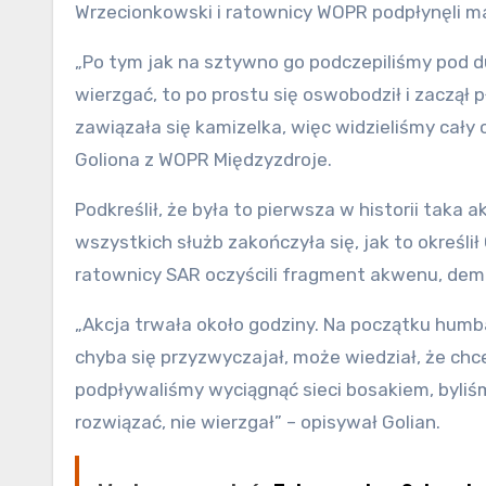
Wrzecionkowski i ratownicy WOPR podpłynęli mał
„Po tym jak na sztywno go podczepiliśmy pod du
wierzgać, to po prostu się oswobodził i zaczął p
zawiązała się kamizelka, więc widzieliśmy cały 
Goliona z WOPR Międzyzdroje.
Podkreślił, że była to pierwsza w historii taka
wszystkich służb zakończyła się, jak to określi
ratownicy SAR oczyścili fragment akwenu, demo
„Akcja trwała około godziny. Na początku humb
chyba się przyzwyczajał, może wiedział, że chce
podpływaliśmy wyciągnąć sieci bosakiem, byliś
rozwiązać, nie wierzgał” – opisywał Golian.