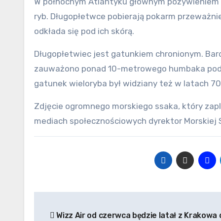
W północnym Atlantyku głównym pożywieniem hu
ryb. Długopłetwce pobierają pokarm przeważnie 
odkłada się pod ich skórą.
Długopłetwiec jest gatunkiem chronionym. Bard
zauważono ponad 10-metrowego humbaka podcza
gatunek wieloryba był widziany też w latach 70
Zdjęcie ogromnego morskiego ssaka, który zaplą
mediach społecznościowych dyrektor Morskiej 
Nawigacja
Wizz Air od czerwca będzie latał z Krakowa 