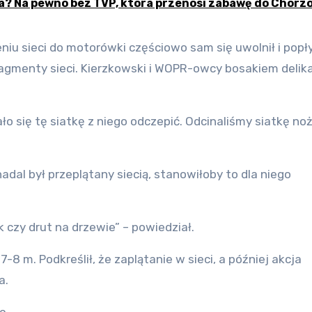
a? Na pewno bez TVP, która przenosi zabawę do Chorz
iu sieci do motorówki częściowo sam się uwolnił i popł
fragmenty sieci. Kierzkowski i WOPR-owcy bosakiem delik
o się tę siatkę z niego odczepić. Odcinaliśmy siatkę noż
adal był przeplątany siecią, stanowiłoby to dla niego
k czy drut na drzewie” – powiedział.
-8 m. Podkreślił, że zaplątanie w sieci, a później akcja
a.