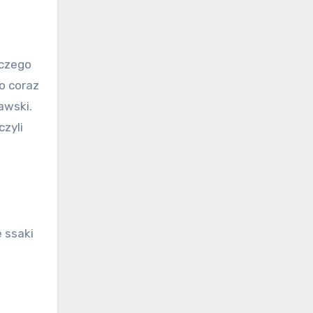
aczego
o coraz
awski.
czyli
 ssaki