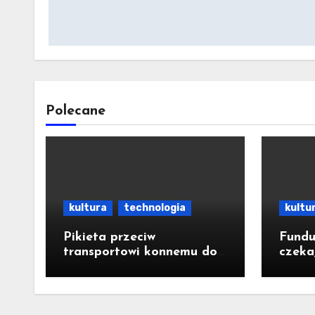
wpisu
Polecane
kultura
technologia
kultu
Pikieta przeciw
Fundu
transportowi konnemu do
czeka
Morskiego Oka; wozacy
gotow
zarzucają aktywistom
manipulacje