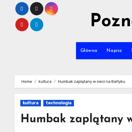
Skip
to
Pozn
content
Główna
Napisz
Home
kultura
Humbak zaplątany w sieci na Bałtyku
kultura
technologia
Humbak zaplątany w 