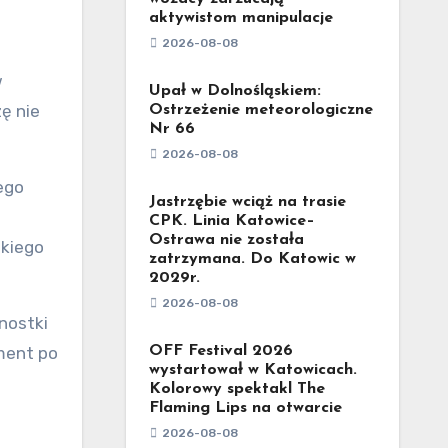
aktywistom manipulacje
2026-08-08
Upał w Dolnośląskiem:
ę nie
Ostrzeżenie meteorologiczne
Nr 66
2026-08-08
ego
Jastrzębie wciąż na trasie
CPK. Linia Katowice–
Ostrawa nie została
skiego
zatrzymana. Do Katowic w
2029r.
2026-08-08
dnostki
gment po
OFF Festival 2026
wystartował w Katowicach.
Kolorowy spektakl The
Flaming Lips na otwarcie
2026-08-08