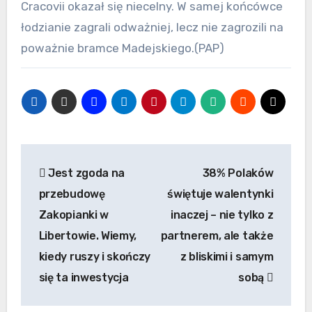
Cracovii okazał się niecelny. W samej końcówce
łodzianie zagrali odważniej, lecz nie zagrozili na
poważnie bramce Madejskiego.(PAP)
Nawigacja
Jest zgoda na
38% Polaków
wpisu
przebudowę
świętuje walentynki
Zakopianki w
inaczej – nie tylko z
Libertowie. Wiemy,
partnerem, ale także
kiedy ruszy i skończy
z bliskimi i samym
się ta inwestycja
sobą