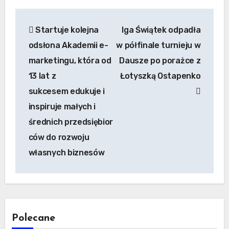
Nawigacja
Startuje kolejna
Iga Świątek odpadła
wpisu
odsłona Akademii e-
w półfinale turnieju w
marketingu, która od
Dausze po porażce z
13 lat z
Łotyszką Ostapenko
sukcesem edukuje i
inspiruje małych i
średnich przedsiębior
ców do rozwoju
własnych biznesów
Polecane