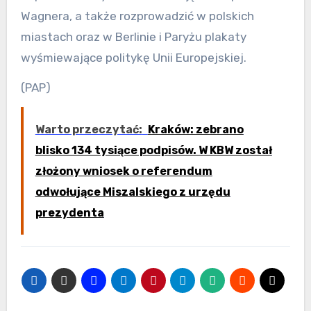
Wagnera, a także rozprowadzić w polskich
miastach oraz w Berlinie i Paryżu plakaty
wyśmiewające politykę Unii Europejskiej.
(PAP)
Warto przeczytać:
Kraków: zebrano
blisko 134 tysiące podpisów. W KBW został
złożony wniosek o referendum
odwołujące Miszalskiego z urzędu
prezydenta