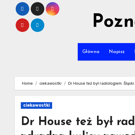
Skip
to
Pozn
content
Główna
Napisz
Home
ciekawostki
Dr House też był radiologiem. Śląski
ciekawostki
Dr House też był rad