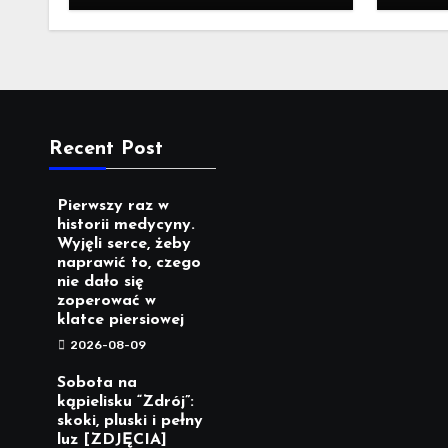
nie dało się zoperować w
klatce piersiowej
Recent Post
Pierwszy raz w
historii medycyny.
Wyjęli serce, żeby
naprawić to, czego
nie dało się
zoperować w
klatce piersiowej
2026-08-09
Sobota na
kąpielisku “Zdrój”:
skoki, pluski i pełny
luz [ZDJĘCIA]