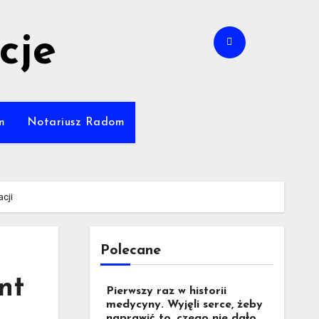
cje
m
Notariusz Radom
cji
Polecane
nt
Pierwszy raz w historii
medycyny. Wyjęli serce, żeby
naprawić to, czego nie dało