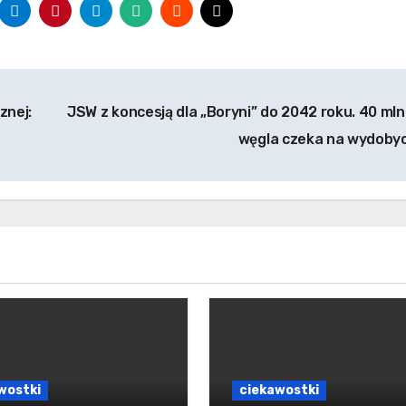
znej:
JSW z koncesją dla „Boryni” do 2042 roku. 40 mln
węgla czeka na wydoby
wostki
ciekawostki