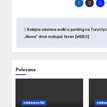
Nawigacja
Kolejna odsłona walki o parking na Turystyc
wpisu
„Nowa” chce wykupić teren [WIDEO]
Polecane
ciekawostki
cieka