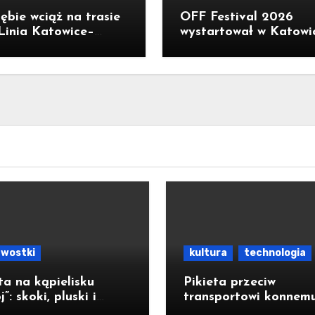
zębie wciąż na trasie
OFF Festival 2026
Linia Katowice–
wystartował w Katowi
wa nie została
Kolorowy spektakl Th
ymana. Do Katowic w
Flaming Lips na otwar
.
awostki
kultura
technologia
a na kąpielisku
Pikieta przeciw
”: skoki, pluski i
transportowi konnem
 luz [ZDJĘCIA]
Morskiego Oka; woza