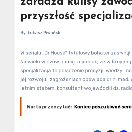
zdradza kulisy zawod
przyszłość specjaliza
By
Łukasz Piwoński
W serialu „Dr House” tytułowy bohater zasłynął ciętym językiem i nieszablonowym podejściem do pacjentów.
Niewielu widzów pamięta jednak, że w fikcyjnej
specjalizacja to połączenie precyzji, wiedzy i n
jej rozwoju i zagrożeniach opowiada dr n. med.
letnim stażem, konsultant wojewódzki ds. radiol
Warto przeczytać:
Koniec poszukiwań seni