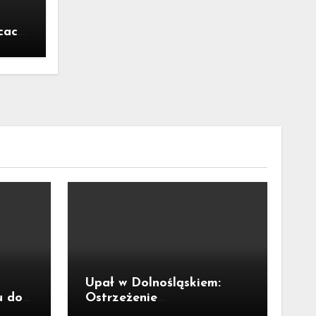
cach.
e
cie
Upał w Dolnośląskiem:
u do
Ostrzeżenie
cy
meteorologiczne Nr 66