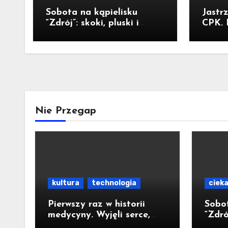
Sobota na kąpielisku
Jastr
“Zdrój”: skoki, pluski i
CPK. 
pełny luz [ZDJĘCIA]
Ostra
zatrz
2029r
Nie Przegap
kultura
technologia
ciek
Pierwszy raz w historii
Sobot
medycyny. Wyjęli serce,
“Zdrój
żeby naprawić to, czego
pełny