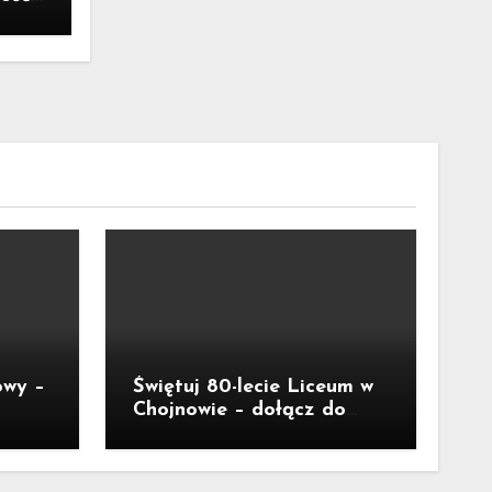
yzysu
owy –
Świętuj 80-lecie Liceum w
Chojnowie – dołącz do
jubileuszu!