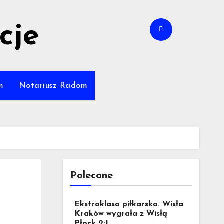
cje
m
Notariusz Radom
Polecane
Ekstraklasa piłkarska. Wisła
Kraków wygrała z Wisłą
Płock 2:1