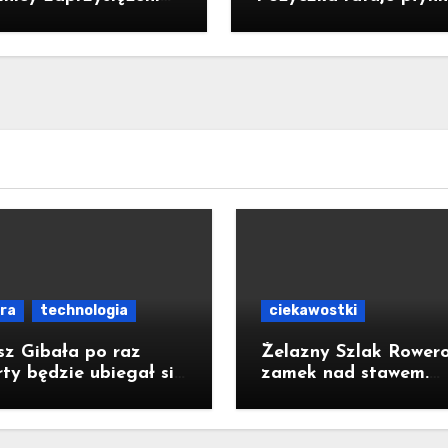
denta RP Karola
ale nie zatrzymuje kr
ockiego
ura
technologia
ciekawostki
sz Gibała po raz
Żelazny Szlak Rower
ty będzie ubiegał się
zamek nad stawem.
ząd prezydenta
Pomysł na wycieczkę
owa