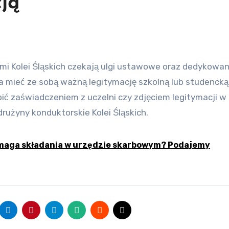
ją
a mieć ze sobą ważną legitymację szkolną lub studencką
pić zaświadczeniem z uczelni czy zdjęciem legitymacji w
drużyny konduktorskie Kolei Śląskich.
ymaga składania w urzędzie skarbowym? Podajemy