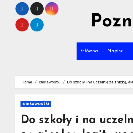
Skip
to
Pozn
content
Główna
Napisz
Home
ciekawostki
Do szkoły i na uczelnię ze zniżką, al
ciekawostki
Do szkoły i na uczelnie