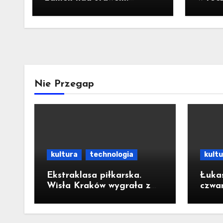
Pomysł na wycieczkę
Prezy
Nawr
Nie Przegap
kultura
technologia
kult
Ekstraklasa piłkarska.
Łuka
Wisła Kraków wygrała z
czwar
Wisłą Płock 2:1
o ur
Krak