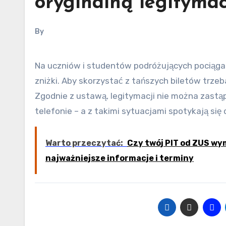
oryginalną legitymac
By
Na uczniów i studentów podróżujących pociągami Kolei Śląskich czekają ulgi ustawowe oraz dedykowane
zniżki. Aby skorzystać z tańszych biletów trzeb
Zgodnie z ustawą, legitymacji nie można zastą
telefonie – a z takimi sytuacjami spotykają się 
Warto przeczytać:
Czy twój PIT od ZUS w
najważniejsze informacje i terminy