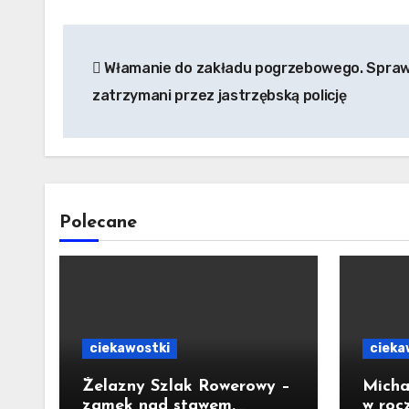
Nawigacja
Włamanie do zakładu pogrzebowego. Spra
wpisu
zatrzymani przez jastrzębską policję
Polecane
ciekawostki
cieka
Żelazny Szlak Rowerowy –
Micha
zamek nad stawem.
w roc