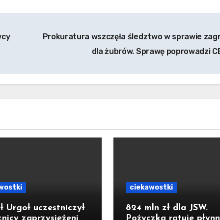
wcy
Prokuratura wszczęła śledztwo w sprawie zag
dla żubrów. Sprawę poprowadzi 
wostki
ciekawostki
ł Urgoł uczestniczył
824 mln zł dla JSW.
znicy zaprzysiężenia
Pożyczka ratuje płynn