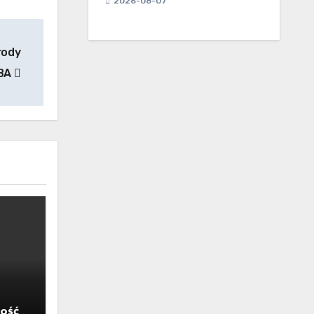
2026-08-07
rody
CBA
ość,