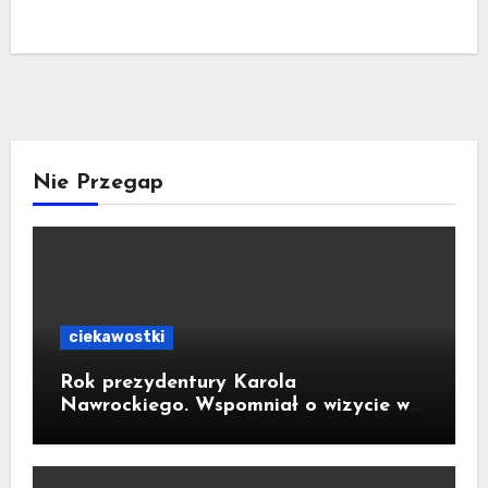
Nie Przegap
ciekawostki
Rok prezydentury Karola
Nawrockiego. Wspomniał o wizycie w
Kornowacu i piekarni państwa
Krzemień