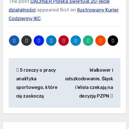
The post
DACHSER Polska świętuje 20-lecie
działalności
appeared first on
Ilustrowany Kurier
Codzienny IKC
.
Nawigacja
5 rzeczy o pracy
Walkower i
wpisu
analityka
odszkodowanie. Śląsk
sportowego, które
i Wisła czekają na
cię zaskoczą
decyzję PZPN