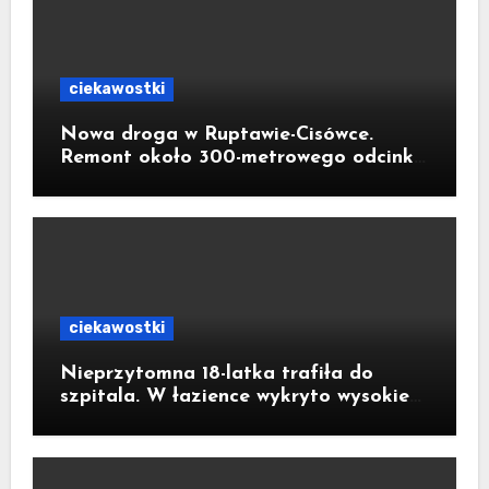
ciekawostki
Nowa droga w Ruptawie-Cisówce.
Remont około 300-metrowego odcinka
ul. Traugutta kosztował pół miliona
złotych
ciekawostki
Nieprzytomna 18-latka trafiła do
szpitala. W łazience wykryto wysokie
stężenie czadu