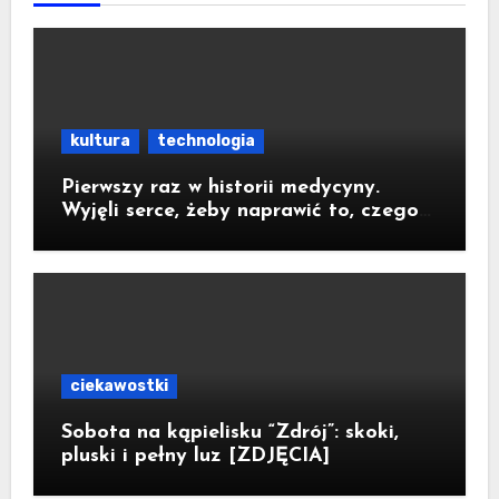
kultura
technologia
Pierwszy raz w historii medycyny.
Wyjęli serce, żeby naprawić to, czego
nie dało się zoperować w klatce
piersiowej
ciekawostki
Sobota na kąpielisku “Zdrój”: skoki,
pluski i pełny luz [ZDJĘCIA]