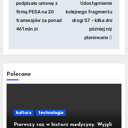
podpisało umowę z
Udostępnienie
firmą PESA na 20
kolejnego fragmentu
tramwajów za ponad
drogi S7 – kilka dni
461 mln zł
później niż
planowano
Polecane
kultura
technologia
Pierwszy raz w historii medycyny. Wyjęli