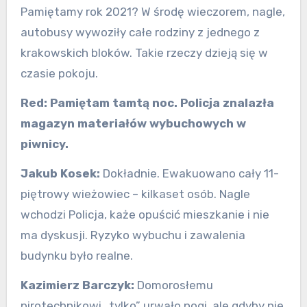
Pamiętamy rok 2021? W środę wieczorem, nagle,
autobusy wywoziły całe rodziny z jednego z
krakowskich bloków. Takie rzeczy dzieją się w
czasie pokoju.
Red:
Pamiętam tamtą noc. Policja znalazła
magazyn materiałów wybuchowych w
piwnicy.
Jakub Kosek:
Dokładnie. Ewakuowano cały 11-
piętrowy wieżowiec – kilkaset osób. Nagle
wchodzi Policja, każe opuścić mieszkanie i nie
ma dyskusji. Ryzyko wybuchu i zawalenia
budynku było realne.
Kazimierz Barczyk:
Domorosłemu
pirotechnikowi „tylko” urwało nogi, ale gdyby nie