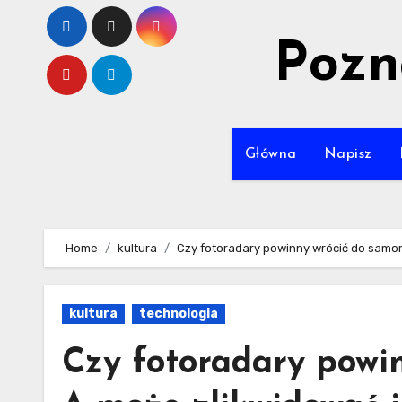
Skip
to
Pozn
content
Główna
Napisz
Home
kultura
Czy fotoradary powinny wrócić do samo
kultura
technologia
Czy fotoradary powi