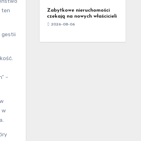
zeństwo
 ten
Zabytkowe nieruchomości
czekają na nowych właścicieli
2026-08-06
gestii
dkość.
h” –
ów
e w
a.
óry