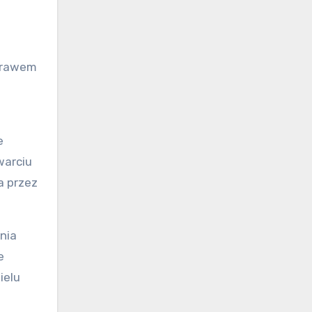
 Prawem
e
warciu
a przez
nia
e
ielu