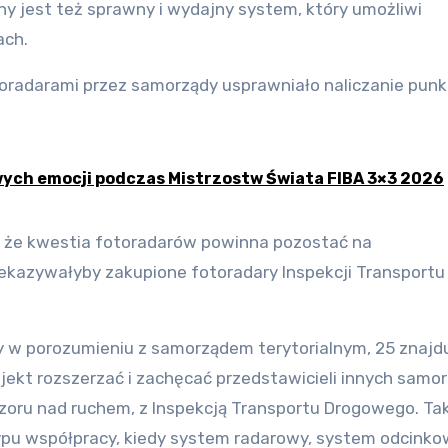
ny jest też sprawny i wydajny system, który umożliwi
ach.
toradarami przez samorządy usprawniało naliczanie pun
ych emocji podczas Mistrzostw Świata FIBA 3×3 2026
a, że kwestia fotoradarów powinna pozostać na
kazywałyby zakupione fotoradary Inspekcji Transportu
y w porozumieniu z samorządem terytorialnym, 25 znajdu
jekt rozszerzać i zachęcać przedstawicieli innych sam
oru nad ruchem, z Inspekcją Transportu Drogowego. Ta
ypu współpracy, kiedy system radarowy, system odcink