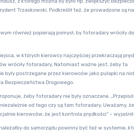
fundusz, z którego można by było np. zwiększyć bezpiec
ezydent Trzaskowski. Podkreślił też, że prowadzone są na
ym również popierają pomysł, by fotoradary wróciły do 
iejsca, w których kierowcy najczęściej przekraczają prę
ów wróciły fotoradary. Natomiast ważne jest, żeby ta
e były postrzegane przez kierowców jako pułapki na nic
dla Bezpieczeństwa Drogowego.
 proponuje, żeby fotoradary nie były oznaczane. „Przepis
iezależnie od tego czy są tam fotoradary. Uważamy, ż
alnie kierowców, że jest kontrola prędkości” – wyjaśnił
należałby do samorządu powinny być też w systemie, kt