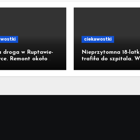
awostki
ciekawostki
 droga w Ruptawie-
Nieprzytomna 18-lat
wce. Remont około
trafiła do szpitala. W
metrowego odcinka ul.
łazience wykryto wys
gutta kosztował pół
stężenie czadu
na złotych