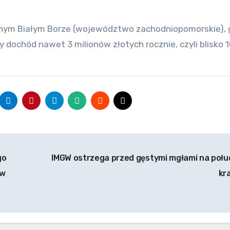
znym Białym Borze (województwo zachodniopomorskie), 
y dochód nawet 3 milionów złotych rocznie, czyli blisko 1
go
IMGW ostrzega przed gęstymi mgłami na połu
 w
kr