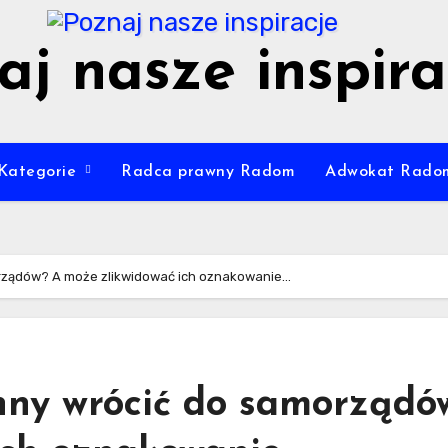
aj nasze inspira
Kategorie
Radca prawny Radom
Adwokat Rado
rządów? A może zlikwidować ich oznakowanie…
nny wrócić do samorządó