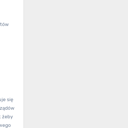
któw
je się
orządów
k żeby
owego