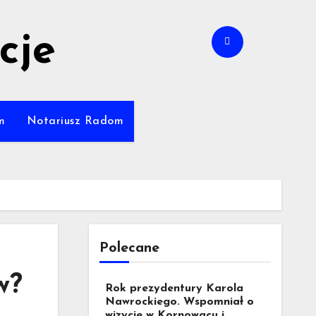
cje
m
Notariusz Radom
Polecane
w?
Rok prezydentury Karola
Nawrockiego. Wspomniał o
wizycie w Kornowacu i