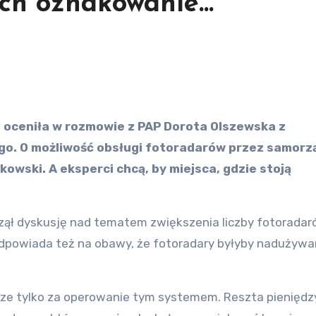
ich oznakowanie…
o. O możliwość obsługi fotoradarów przez samorz
kowski.
A eksperci chcą, by miejsca, gdzie stoją
ął dyskusję nad tematem zwiększenia liczby fotoradar
dpowiada też na obawy, że fotoradary byłyby nadużywa
dze tylko za operowanie tym systemem. Reszta pieniędz