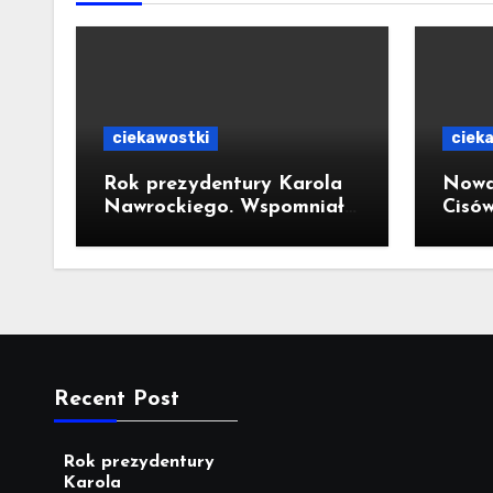
ciekawostki
ciek
Rok prezydentury Karola
Nowa
Nawrockiego. Wspomniał
Cisó
o wizycie w Kornowacu i
300-
piekarni państwa
Trau
Krzemień
milio
Recent Post
Rok prezydentury
Karola