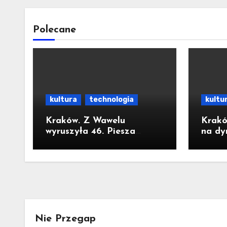
Polecane
kultura
technologia
kultu
Kraków. Z Wawelu
Krakó
wyruszyła 46. Piesza
na dy
Pielgrzymka Krakowska
MOC
na Jasną Górę
Nie Przegap