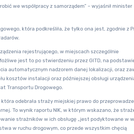
robić we współpracy z samorządem” – wyjaśnił minister
owego, która podkreśliła, że tylko ona jest, zgodnie z
radarów.
urządzenia rejestrującego, w miejscach szczególnie
żliwe jest to po stwierdzeniu przez GITD, na podstawi
cia automatycznym nadzorem danej lokalizacji, oraz za
łu kosztów instalacji oraz późniejszej obsługi urządzeni
at Transportu Drogowego.
, która odebrała straży miejskiej prawo do przeprowadze
arnej. To wynik raportu NIK, w którym wskazano, że straż
owanie strażników w ich obsługę „jest podyktowane w w
ństwa w ruchu drogowym, co przede wszystkim chęcią