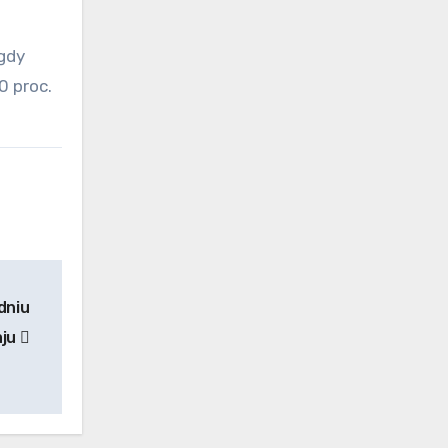
gdy
0 proc.
dniu
aju