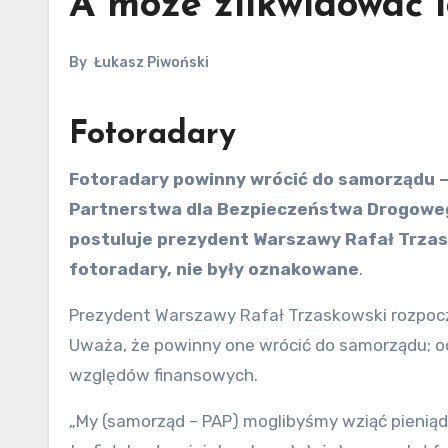
A może zlikwidować 
By
Łukasz Piwoński
Fotoradary
Fotoradary powinny wrócić do samorządu – oceniła w rozmowie z PAP Dorota Olszewska z
Partnerstwa dla Bezpieczeństwa Drogoweg
postuluje prezydent Warszawy Rafał Trzas
fotoradary, nie były oznakowane
.
Prezydent Warszawy Rafał Trzaskowski rozpocz
Uważa, że powinny one wrócić do samorządu; o
względów finansowych.
„My (samorząd – PAP) moglibyśmy wziąć pienią