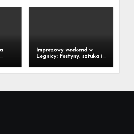
ka
Imprezowy weekend w
Legnicy: Festyny, sztuka i
okie
kino pod chmurką!