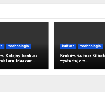
ra
technologia
kultura
technologia
w. Kolejny konkurs
Kraków. Łukasz Gibał
rektora Muzeum
wystartuje w
AK
przedterminowych
wyborach na prezyde
miasta