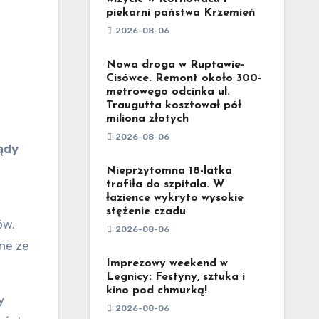
piekarni państwa Krzemień
2026-08-06
Nowa droga w Ruptawie-
Cisówce. Remont około 300-
metrowego odcinka ul.
Traugutta kosztował pół
miliona złotych
2026-08-06
ądy
Nieprzytomna 18-latka
trafiła do szpitala. W
łazience wykryto wysokie
stężenie czadu
ów.
2026-08-06
ne ze
Imprezowy weekend w
Legnicy: Festyny, sztuka i
kino pod chmurką!
y
2026-08-06