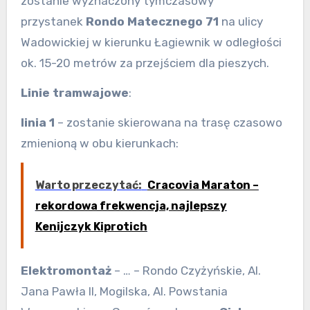
zostanie wyznaczony tymczasowy
przystanek
Rondo Matecznego 71
na ulicy
Wadowickiej w kierunku Łagiewnik w odległości
ok. 15-20 metrów za przejściem dla pieszych.
Linie tramwajowe
:
linia 1
– zostanie skierowana na trasę czasowo
zmienioną w obu kierunkach:
Warto przeczytać:
Cracovia Maraton –
rekordowa frekwencja, najlepszy
Kenijczyk Kiprotich
Elektromontaż
– … – Rondo Czyżyńskie, Al.
Jana Pawła II, Mogilska, Al. Powstania