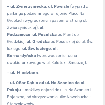
– ul. Zwierzyniecka
,
ul. Powiśle
(wyjazd z
parkingu podziemnego w rejonie Placu Na
Groblach wygrodzonym pasem w stronę ul.
Zwierzynieckiej),
ul.
Podzamcze
,
ul.
Poselska
od Plant do
Grodzkiej,
ul.
Grodzka
od Poselskiej do ul. Św.
Idziego,
ul. Św. Idziego
,
ul.
Bernardyńska
(wprowadzenie ruchu
dwukierunkowego w ul. Koletek i Smoczej),
– ul. Miedziana
,
–
ul. Ofiar Dąbia
od ul. Na Szaniec do al.
Pokoju
– możliwy dojazd do ulic: Na Szaniec i
Bajecznej od skrzyżowania ulic: Nowohucka –
Stoczniowców,