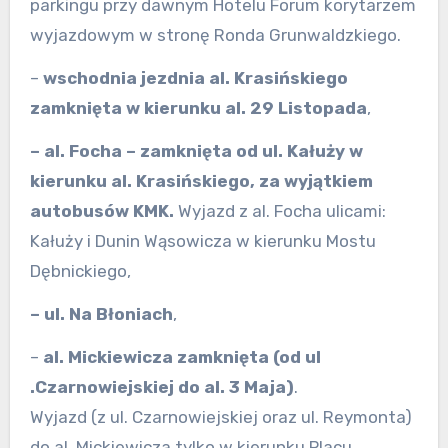
parkingu przy dawnym Hotelu Forum korytarzem
wyjazdowym w stronę Ronda Grunwaldzkiego.
–
wschodnia jezdnia al. Krasińskiego
zamknięta w kierunku al. 29 Listopada
,
– al. Focha – zamknięta od ul. Kałuży w
kierunku al. Krasińskiego, za wyjątkiem
autobusów KMK.
Wyjazd z al. Focha ulicami:
Kałuży i Dunin Wąsowicza w kierunku Mostu
Dębnickiego,
– ul. Na Błoniach
,
–
al. Mickiewicza zamknięta (od ul
.Czarnowiejskiej do al. 3 Maja)
.
Wyjazd (z ul. Czarnowiejskiej oraz ul. Reymonta)
do al. Mickiewicza tylko w kierunku Placu