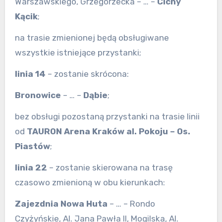
Warszawskiego, Grzegórzecka – … –
Cichy
Kącik
;
na trasie zmienionej będą obsługiwane
wszystkie istniejące przystanki;
linia 14
– zostanie skrócona:
Bronowice
– … –
Dąbie
;
bez obsługi pozostaną przystanki na trasie linii
od
TAURON Arena Kraków al. Pokoju – Os.
Piastów
;
linia 22
– zostanie skierowana na trasę
czasowo zmienioną w obu kierunkach:
Zajezdnia Nowa Huta
– … – Rondo
Czyżyńskie, Al. Jana Pawła II, Mogilska, Al.