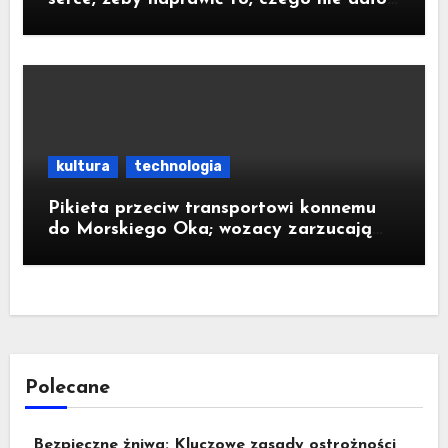
się zoperować w klatce piersiowej
kultura
technologia
Pikieta przeciw transportowi konnemu
do Morskiego Oka; wozacy zarzucają
aktywistom manipulacje
Polecane
Bezpieczne żniwa: Kluczowe zasady ostrożności