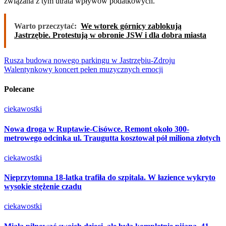
związana z tym utrata wpływów podatkowych.
Warto przeczytać:
We wtorek górnicy zablokują
Jastrzębie. Protestują w obronie JSW i dla dobra miasta
Nawigacja
Rusza budowa nowego parkingu w Jastrzębiu-Zdroju
Walentynkowy koncert pełen muzycznych emocji
wpisu
Polecane
ciekawostki
Nowa droga w Ruptawie-Cisówce. Remont około 300-
metrowego odcinka ul. Traugutta kosztował pół miliona złotych
ciekawostki
Nieprzytomna 18-latka trafiła do szpitala. W łazience wykryto
wysokie stężenie czadu
ciekawostki