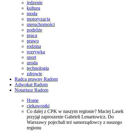
jedzenie
kultura
moda
motoryzacja
nieruchomości
podróże
praca
prawo
rodzina
rozrywka
sport
uroda
technologia
zdrowie
Radca prawny Radom
Adwokat Radom
Notariusz Radom
Home
ciekawostki
Co dalej z CPK w naszym regionie? Maciej Lasek
przyjął zaproszenie Gabrieli Lenartowicz. Do
Warszawy pojechali też samorządowcy z naszego
regionu