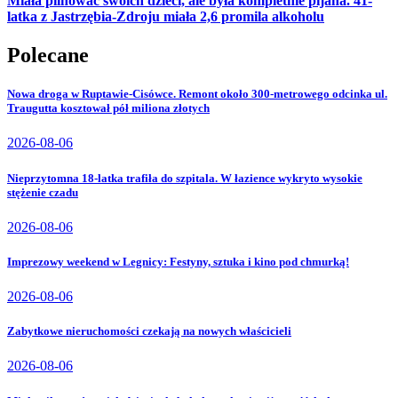
Miała pilnować swoich dzieci, ale była kompletnie pijana. 41-
latka z Jastrzębia-Zdroju miała 2,6 promila alkoholu
Polecane
Nowa droga w Ruptawie-Cisówce. Remont około 300-metrowego odcinka ul.
Traugutta kosztował pół miliona złotych
2026-08-06
Nieprzytomna 18-latka trafiła do szpitala. W łazience wykryto wysokie
stężenie czadu
2026-08-06
Imprezowy weekend w Legnicy: Festyny, sztuka i kino pod chmurką!
2026-08-06
Zabytkowe nieruchomości czekają na nowych właścicieli
2026-08-06