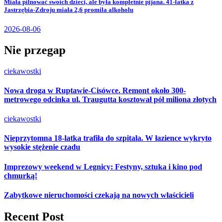
Miała pilnować swoich dzieci, ale była kompletnie pijana. 41-latka z
Jastrzębia-Zdroju miała 2,6 promila alkoholu
2026-08-06
Nie przegap
ciekawostki
Nowa droga w Ruptawie-Cisówce. Remont około 300-
metrowego odcinka ul. Traugutta kosztował pół miliona złotych
ciekawostki
Nieprzytomna 18-latka trafiła do szpitala. W łazience wykryto
wysokie stężenie czadu
Imprezowy weekend w Legnicy: Festyny, sztuka i kino pod
chmurką!
Zabytkowe nieruchomości czekają na nowych właścicieli
Recent Post