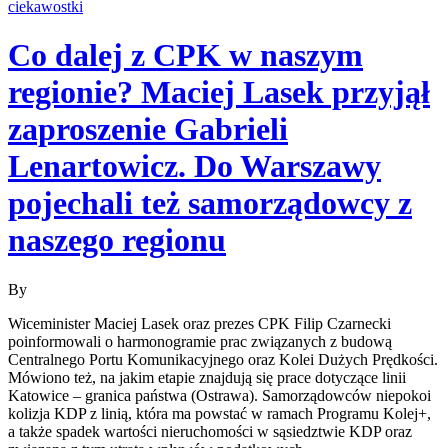
ciekawostki
Co dalej z CPK w naszym
regionie? Maciej Lasek przyjął
zaproszenie Gabrieli
Lenartowicz. Do Warszawy
pojechali też samorządowcy z
naszego regionu
By
Wiceminister Maciej Lasek oraz prezes CPK Filip Czarnecki
poinformowali o harmonogramie prac związanych z budową
Centralnego Portu Komunikacyjnego oraz Kolei Dużych Prędkości.
Mówiono też, na jakim etapie znajdują się prace dotyczące linii
Katowice – granica państwa (Ostrawa). Samorządowców niepokoi
kolizja KDP z linią, która ma powstać w ramach Programu Kolej+,
a także spadek wartości nieruchomości w sąsiedztwie KDP oraz