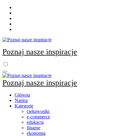
Skip
to
content
Poznaj nasze inspiracje
Poznaj nasze inspiracje
Główna
Napisz
Kategorie
ciekawostki
e-commerce
edukacja
finanse
ekonomia