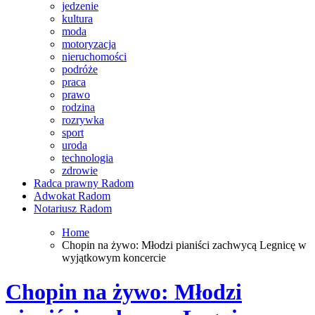
jedzenie
kultura
moda
motoryzacja
nieruchomości
podróże
praca
prawo
rodzina
rozrywka
sport
uroda
technologia
zdrowie
Radca prawny Radom
Adwokat Radom
Notariusz Radom
Home
Chopin na żywo: Młodzi pianiści zachwycą Legnicę w
wyjątkowym koncercie
Chopin na żywo: Młodzi