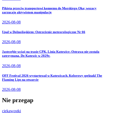
Pikieta przeciw transportowi konnemu do Morskiego Oka; wozacy
zarzucają aktywistom manipulacje
2026-08-08
Upał w Dolnośląskiem: Ostrzeżenie meteorologiczne Nr 66
2026-08-08
Jastrzębie wciąż na trasie CPK. Linia Katowice–Ostrawa nie została
zatrzymana. Do Katowic w 2029r.
2026-08-08
OFF Festival 2026 wystartował w Katowicach. Kolorowy spektakl The
Flaming Lips na otwarcie
2026-08-08
Nie przegap
ciekawostki