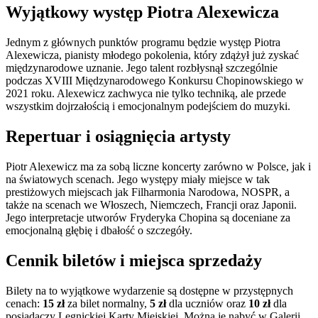
Wyjątkowy występ Piotra Alexewicza
Jednym z głównych punktów programu będzie występ Piotra
Alexewicza, pianisty młodego pokolenia, który zdążył już zyskać
międzynarodowe uznanie. Jego talent rozbłysnął szczególnie
podczas XVIII Międzynarodowego Konkursu Chopinowskiego w
2021 roku. Alexewicz zachwyca nie tylko techniką, ale przede
wszystkim dojrzałością i emocjonalnym podejściem do muzyki.
Repertuar i osiągnięcia artysty
Piotr Alexewicz ma za sobą liczne koncerty zarówno w Polsce, jak i
na światowych scenach. Jego występy miały miejsce w tak
prestiżowych miejscach jak Filharmonia Narodowa, NOSPR, a
także na scenach we Włoszech, Niemczech, Francji oraz Japonii.
Jego interpretacje utworów Fryderyka Chopina są doceniane za
emocjonalną głębię i dbałość o szczegóły.
Cennik biletów i miejsca sprzedaży
Bilety na to wyjątkowe wydarzenie są dostępne w przystępnych
cenach:
15 zł
za bilet normalny,
5 zł
dla uczniów oraz
10 zł
dla
posiadaczy Legnickiej Karty Miejskiej. Można je nabyć w Galerii