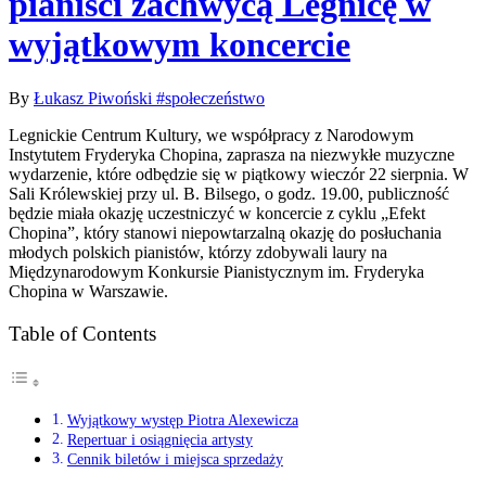
pianiści zachwycą Legnicę w
wyjątkowym koncercie
By
Łukasz Piwoński
#społeczeństwo
Legnickie Centrum Kultury, we współpracy z Narodowym
Instytutem Fryderyka Chopina, zaprasza na niezwykłe muzyczne
wydarzenie, które odbędzie się w piątkowy wieczór 22 sierpnia. W
Sali Królewskiej przy ul. B. Bilsego, o godz. 19.00, publiczność
będzie miała okazję uczestniczyć w koncercie z cyklu „Efekt
Chopina”, który stanowi niepowtarzalną okazję do posłuchania
młodych polskich pianistów, którzy zdobywali laury na
Międzynarodowym Konkursie Pianistycznym im. Fryderyka
Chopina w Warszawie.
Table of Contents
Wyjątkowy występ Piotra Alexewicza
Repertuar i osiągnięcia artysty
Cennik biletów i miejsca sprzedaży