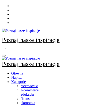
Skip
to
content
Poznaj nasze inspiracje
Poznaj nasze inspiracje
Główna
Napisz
Kategorie
ciekawostki
e-commerce
edukacja
finanse
ekonomia