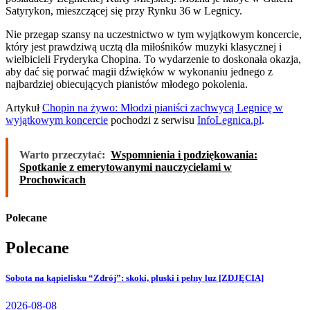
Satyrykon, mieszczącej się przy Rynku 36 w Legnicy.
Nie przegap szansy na uczestnictwo w tym wyjątkowym koncercie,
który jest prawdziwą ucztą dla miłośników muzyki klasycznej i
wielbicieli Fryderyka Chopina. To wydarzenie to doskonała okazja,
aby dać się porwać magii dźwięków w wykonaniu jednego z
najbardziej obiecujących pianistów młodego pokolenia.
Artykuł
Chopin na żywo: Młodzi pianiści zachwycą Legnicę w
wyjątkowym koncercie
pochodzi z serwisu
InfoLegnica.pl
.
Warto przeczytać:
Wspomnienia i podziękowania:
Spotkanie z emerytowanymi nauczycielami w
Prochowicach
Polecane
Polecane
Sobota na kąpielisku “Zdrój”: skoki, pluski i pełny luz [ZDJĘCIA]
2026-08-08