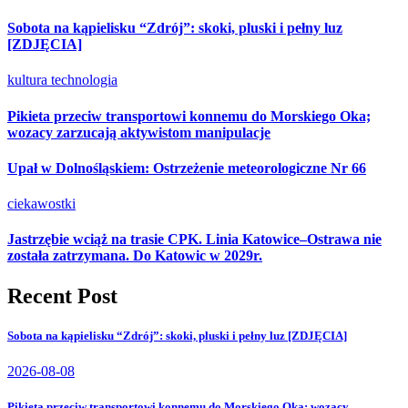
Sobota na kąpielisku “Zdrój”: skoki, pluski i pełny luz
[ZDJĘCIA]
kultura
technologia
Pikieta przeciw transportowi konnemu do Morskiego Oka;
wozacy zarzucają aktywistom manipulacje
Upał w Dolnośląskiem: Ostrzeżenie meteorologiczne Nr 66
ciekawostki
Jastrzębie wciąż na trasie CPK. Linia Katowice–Ostrawa nie
została zatrzymana. Do Katowic w 2029r.
Recent Post
Sobota na kąpielisku “Zdrój”: skoki, pluski i pełny luz [ZDJĘCIA]
2026-08-08
Pikieta przeciw transportowi konnemu do Morskiego Oka; wozacy