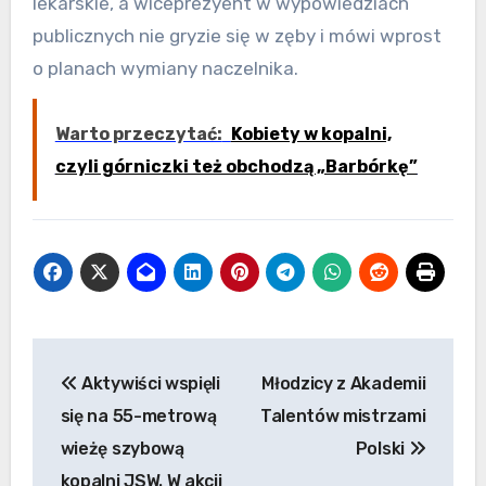
lekarskie, a wiceprezyent w wypowiedziach
publicznych nie gryzie się w zęby i mówi wprost
o planach wymiany naczelnika.
Warto przeczytać:
Kobiety w kopalni,
czyli górniczki też obchodzą „Barbórkę”
Nawigacja
Aktywiści wspięli
Młodzicy z Akademii
wpisu
się na 55-metrową
Talentów mistrzami
wieżę szybową
Polski
kopalni JSW. W akcji