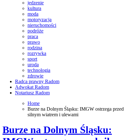
jedzenie
kultura
moda
motoryzacja
nieruchomości
podróże
praca
prawo
rodzina
rozrywka
sport
uroda
technologia
zdrowie
Radca prawny Radom
Adwokat Radom
Notariusz Radom
Home
Burze na Dolnym Śląsku: IMGW ostrzega przed
silnym wiatrem i ulewami
Burze na Dolnym Śląsku: