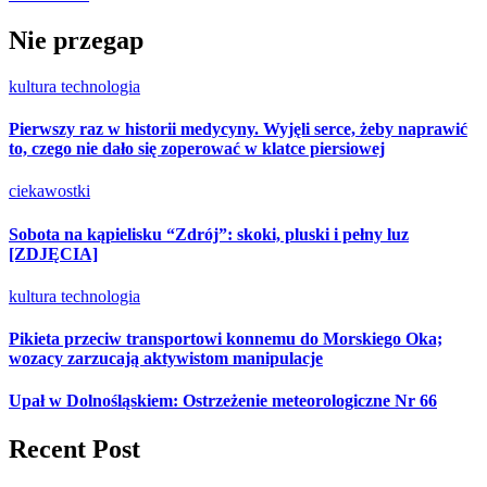
Nie przegap
kultura
technologia
Pierwszy raz w historii medycyny. Wyjęli serce, żeby naprawić
to, czego nie dało się zoperować w klatce piersiowej
ciekawostki
Sobota na kąpielisku “Zdrój”: skoki, pluski i pełny luz
[ZDJĘCIA]
kultura
technologia
Pikieta przeciw transportowi konnemu do Morskiego Oka;
wozacy zarzucają aktywistom manipulacje
Upał w Dolnośląskiem: Ostrzeżenie meteorologiczne Nr 66
Recent Post