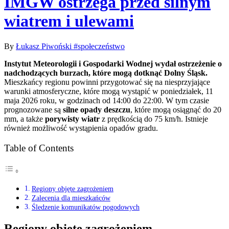
IMGW ostrzega przed silnym
wiatrem i ulewami
By
Łukasz Piwoński
#społeczeństwo
Instytut Meteorologii i Gospodarki Wodnej wydał ostrzeżenie o
nadchodzących burzach, które mogą dotknąć Dolny Śląsk.
Mieszkańcy regionu powinni przygotować się na niesprzyjające
warunki atmosferyczne, które mogą wystąpić w poniedziałek, 11
maja 2026 roku, w godzinach od 14:00 do 22:00. W tym czasie
prognozowane są
silne opady deszczu
, które mogą osiągnąć do 20
mm, a także
porywisty wiatr
z prędkością do 75 km/h. Istnieje
również możliwość wystąpienia opadów gradu.
Table of Contents
Regiony objęte zagrożeniem
Zalecenia dla mieszkańców
Śledzenie komunikatów pogodowych
Regiony objęte zagrożeniem