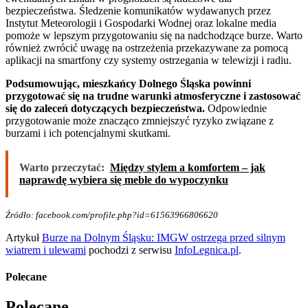
bezpieczeństwa. Śledzenie komunikatów wydawanych przez
Instytut Meteorologii i Gospodarki Wodnej oraz lokalne media
pomoże w lepszym przygotowaniu się na nadchodzące burze. Warto
również zwrócić uwagę na ostrzeżenia przekazywane za pomocą
aplikacji na smartfony czy systemy ostrzegania w telewizji i radiu.
Podsumowując, mieszkańcy Dolnego Śląska powinni
przygotować się na trudne warunki atmosferyczne i zastosować
się do zaleceń dotyczących bezpieczeństwa.
Odpowiednie
przygotowanie może znacząco zmniejszyć ryzyko związane z
burzami i ich potencjalnymi skutkami.
Warto przeczytać:
Między stylem a komfortem – jak
naprawdę wybiera się meble do wypoczynku
Źródło: facebook.com/profile.php?id=61563966806620
Artykuł
Burze na Dolnym Śląsku: IMGW ostrzega przed silnym
wiatrem i ulewami
pochodzi z serwisu
InfoLegnica.pl
.
Polecane
Polecane