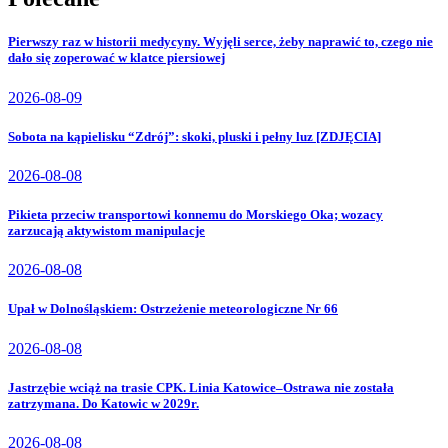
Pierwszy raz w historii medycyny. Wyjęli serce, żeby naprawić to, czego nie
dało się zoperować w klatce piersiowej
2026-08-09
Sobota na kąpielisku “Zdrój”: skoki, pluski i pełny luz [ZDJĘCIA]
2026-08-08
Pikieta przeciw transportowi konnemu do Morskiego Oka; wozacy
zarzucają aktywistom manipulacje
2026-08-08
Upał w Dolnośląskiem: Ostrzeżenie meteorologiczne Nr 66
2026-08-08
Jastrzębie wciąż na trasie CPK. Linia Katowice–Ostrawa nie została
zatrzymana. Do Katowic w 2029r.
2026-08-08