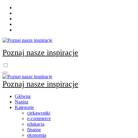
Skip
to
content
Poznaj nasze inspiracje
Poznaj nasze inspiracje
Główna
Napisz
Kategorie
ciekawostki
e-commerce
edukacja
finanse
ekonomia