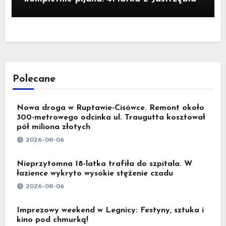
Zdroju miała 2,6 promila alkoholu
Polecane
Nowa droga w Ruptawie-Cisówce. Remont około
300-metrowego odcinka ul. Traugutta kosztował
pół miliona złotych
2026-08-06
Nieprzytomna 18-latka trafiła do szpitala. W
łazience wykryto wysokie stężenie czadu
2026-08-06
Imprezowy weekend w Legnicy: Festyny, sztuka i
kino pod chmurką!