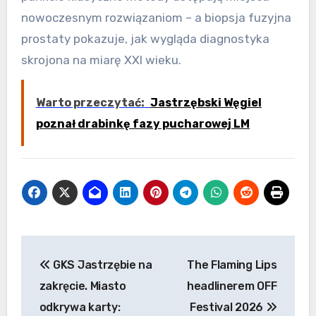
nowoczesnym rozwiązaniom – a biopsja fuzyjna
prostaty pokazuje, jak wygląda diagnostyka
skrojona na miarę XXI wieku.
Warto przeczytać:
Jastrzębski Węgiel
poznał drabinkę fazy pucharowej LM
Nawigacja
GKS Jastrzębie na
The Flaming Lips
wpisu
zakręcie. Miasto
headlinerem OFF
odkrywa karty:
Festival 2026