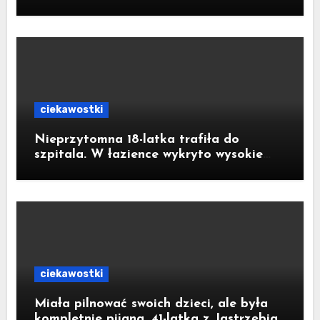
ul. Traugutta kosztował pół miliona
złotych
ciekawostki
Nieprzytomna 18-latka trafiła do
szpitala. W łazience wykryto wysokie
stężenie czadu
ciekawostki
Miała pilnować swoich dzieci, ale była
kompletnie pijana. 41-latka z Jastrzębia-