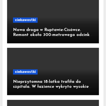
ciekawostki
Nowa droga w Ruptawie-Cisówce.
Remont około 300-metrowego odcinka
ul. Traugutta kosztował pół miliona
złotych
ciekawostki
Nieprzytomna 18-latka trafiła do
szpitala. W łazience wykryto wysokie
stężenie czadu