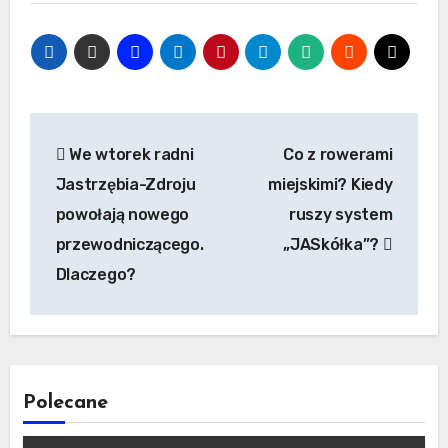
Nawigacja
We wtorek radni
Co z rowerami
wpisu
Jastrzębia-Zdroju
miejskimi? Kiedy
powołają nowego
ruszy system
przewodniczącego.
„JASkółka”?
Dlaczego?
Polecane