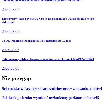
Jak krok po kroku wymienić uszkodzony perlator do baterii?
2026-08-05
Historyczny rajd rowerowy wraca na pogranicze. Jastrzębianie mogą
dołączyć
2026-08-05
Nowe, wspaniałe Jastrzębie? Jak tu będzie za 10 lat?
2026-08-05
Jubileuszowy Fide et Amore wraca do swoich korzeni [ZAPOWIEDŹ]
2026-08-05
Nie przegap
Schronisko w Legnicy skraca godziny pracy z powodu upałów!
Jak krok po kroku wymienić uszkodzony perlator do baterii?