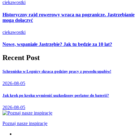
ciekawostki
Historyczny rajd rowerowy wraca na pogranicze. Jastrzębianie
mogą dołączyć
ciekawostki
Nowe, wspaniałe Jastrzębie? Jak tu będzie za 10 lat?
Recent Post
Schronisko w Legnicy skraca godziny pracy z powodu upałów!
2026-08-05
Jak krok po kroku wymienić uszkodzony perlator do baterii?
2026-08-05
Poznaj nasze inspiracje