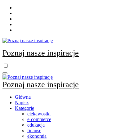
Skip
to
content
Poznaj nasze inspiracje
Poznaj nasze inspiracje
Główna
Napisz
Kategorie
ciekawostki
e-commerce
edukacja
finanse
ekonomia