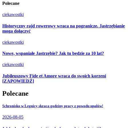
Polecane
ciekawostki
Historyczny rajd rowerowy wraca na pogranicze. Jastrzębianie
mogą dołączyć
ciekawostki
Nowe, wspaniałe Jastrzębie? Jak tu będzie za 10 lat?
ciekawostki
Jubileuszowy Fide et Amore wraca do swoich korzeni
[ZAPOWIEDŹ]
Polecane
Schronisko w Legnicy skraca godziny pracy z powodu upałów!
2026-08-05