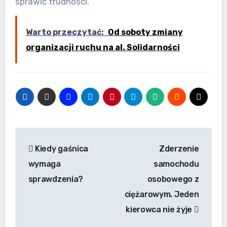
sprawić trudności.
Warto przeczytać:
Od soboty zmiany
organizacji ruchu na al. Solidarności
Nawigacja
Kiedy gaśnica
Zderzenie
wpisu
wymaga
samochodu
sprawdzenia?
osobowego z
ciężarowym. Jeden
kierowca nie żyje