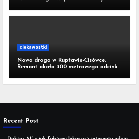
Kornowacu i piekarni państwa
Krzemień
ciekawostki
Nowa droga w Ruptawie-Cisówce.
Remont około 300-metrowego odcinka
ul. Traugutta kosztował pół miliona
złotych
Recent Post
„Doktor AI” – jak fałszywi lekarze z internetu udają